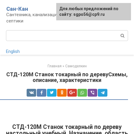
Перейти
Сан-Кан
Для любых предложений по
к
Сантехника, канализация, водопровод,
сайту: sgpo56@cp9.ru
контенту
септики
Поиск:
English
Главная
»
Самоделкин
СТД-120М Станок токарный по деревуСхемы,
описание, характеристики
СТД-120М Станок токарный по дереву
настольный учебный. Назначение, область