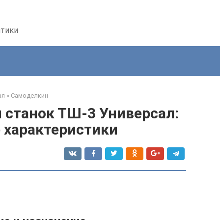
птики
ая
»
Самоделкин
станок ТШ-3 Универсал:
 характеристики