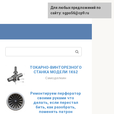
Для любых предложений по
English
сайту: sgpo56@cp9.ru
Поиск:
ТОКАРНО-ВИНТОРЕЗНОГО
СТАНКА МОДЕЛИ 1К62
Самоделкин
Ремонтируем перфоратор
своими руками что
делать, если перестал
бить, как разобрать,
поменять патрон