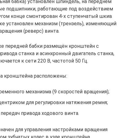
ьная бабка) установлен шпиндель, на переднем
ные подшипники, работающие под воздействием
ругом конце смонтирован 4-х ступенчатый шкив
 же установлен механизм (трензель), изменяющий
вращения (реверс) винта.
нке передней бабки размещён кронштейн с
ривода станка и асинхронный двигатель станка,
чается к сети 220 В, частотой 50 Гц.
ла кронштейна расположены:
еменного механизма (9 скоростей вращения);
ентриком для регулировки натяжения ремня;
 передач привода ходового винта.
значен для управления настройками вращения
ом зубчатых колес в узле кронштейна.