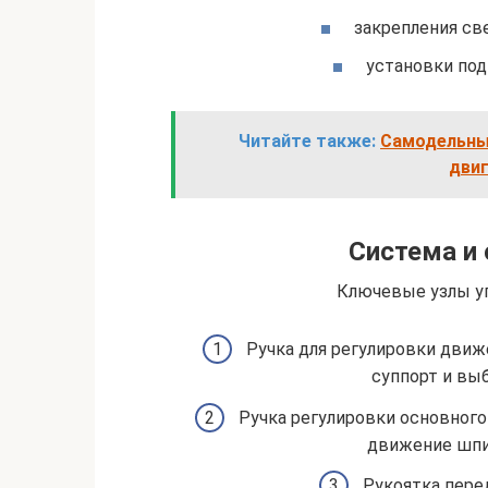
закрепления св
установки по
Читайте также:
Самодельный
двиг
Система и 
Ключевые узлы уп
Ручка для регулировки движ
суппорт и вы
Ручка регулировки основного
движение шпин
Рукоятка пере