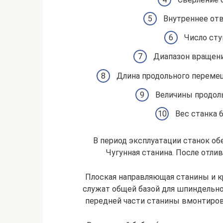
Внутреннее отв
Число сту
Диапазон вращени
Длина продольного перемещ
Величины продольн
Вес станка 6
В период эксплуатации станок об
Чугунная станина. После отли
Плоская направляющая станины и кр
служат общей базой для шпиндельной
передней части станины вмонтиро