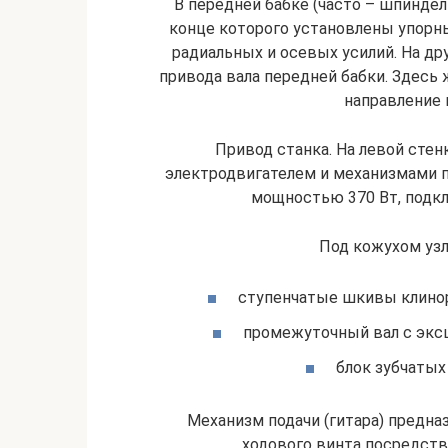
В передней бабке (часто – шпиндел
конце которого установлены упор
радиальных и осевых усилий. На д
привода вала передней бабки. Здесь
направление 
Привод станка. На левой сте
электродвигателем и механизмами п
мощностью 370 Вт, подклю
Под кожухом уз
ступенчатые шкивы клинор
промежуточный вал с эксц
блок зубчатых
Механизм подачи (гитара) предна
ходового винта посредств