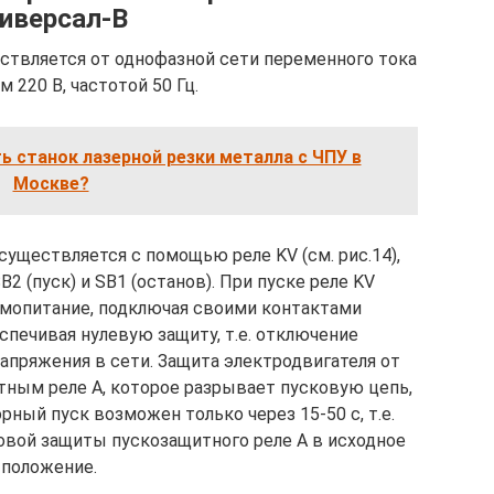
иверсал-В
ствляется от однофазной сети переменного тока
 220 В, частотой 50 Гц.
ь станок лазерной резки металла с ЧПУ в
Москве?
существляется с помощью реле KV (см. рис.14),
2 (пуск) и SB1 (останов). При пуске реле KV
амопитание, подключая своими контактами
спечивая нулевую защиту, т.е. отключение
апряжения в сети. Защита электродвигателя от
тным реле А, которое разрывает пусковую цепь,
рный пуск возможен только через 15-50 с, т.е.
овой защиты пускозащитного реле А в исходное
положение.