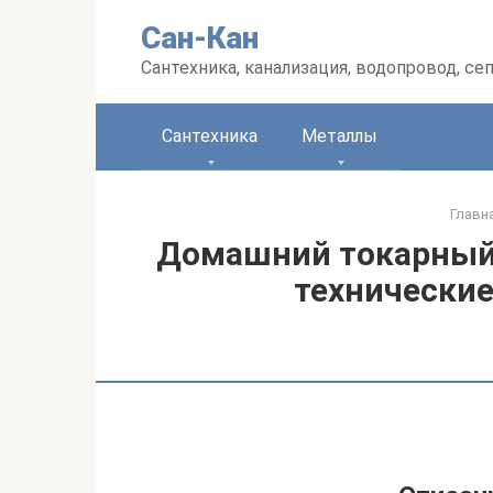
Перейти
Сан-Кан
к
контенту
Сантехника, канализация, водопровод, се
Сантехника
Металлы
Главн
Домашний токарный 
технические