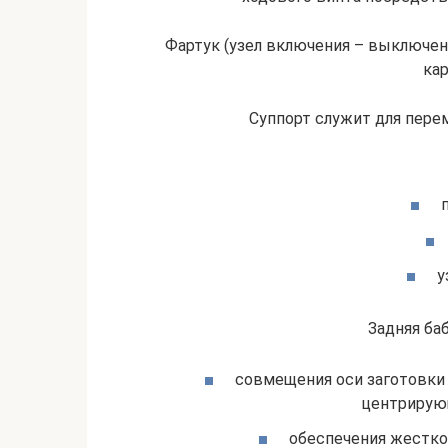
Фартук (узел включения – выключени
кар
Суппорт служит для пере
у
Задняя баб
совмещения оси заготовки 
центрирующ
обеспечения жестко