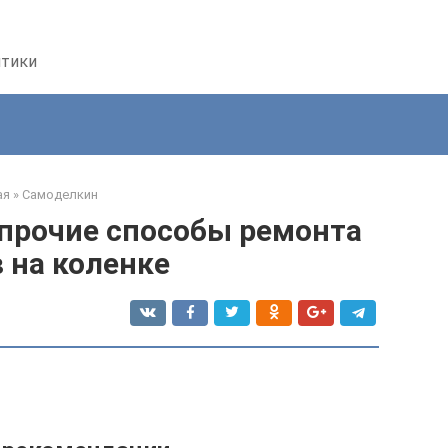
птики
ая
»
Самоделкин
прочие способы ремонта
 на коленке