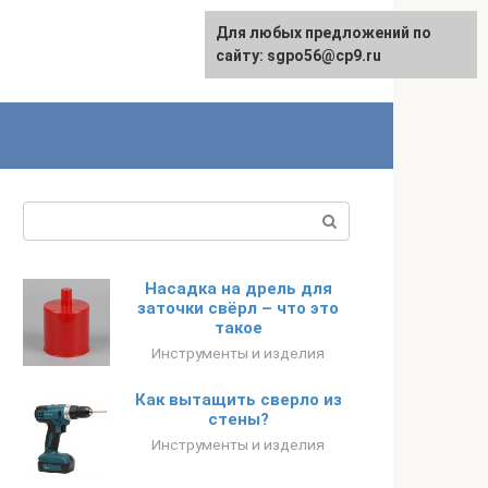
Для любых предложений по
English
сайту: sgpo56@cp9.ru
Поиск:
Насадка на дрель для
заточки свёрл – что это
такое
Инструменты и изделия
Как вытащить сверло из
стены?
Инструменты и изделия