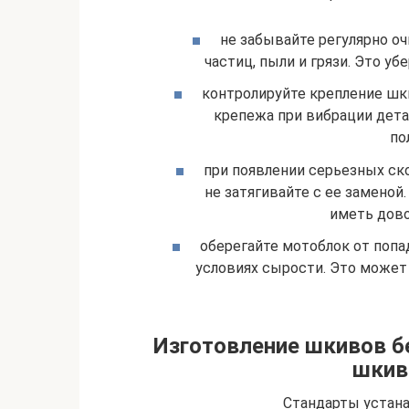
не забывайте регулярно о
частиц, пыли и грязи. Это уб
контролируйте крепление шк
крепежа при вибрации дета
по
при появлении серьезных ско
не затягивайте с ее замено
иметь дово
оберегайте мотоблок от попад
условиях сырости. Это может 
Изготовление шкивов бе
шкив
Стандарты устана