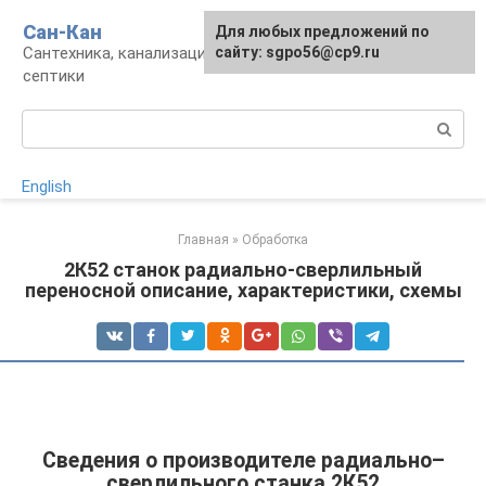
Перейти
Сан-Кан
Для любых предложений по
к
Сантехника, канализация, водопровод,
сайту: sgpo56@cp9.ru
контенту
септики
Поиск:
English
Главная
»
Обработка
2К52 станок радиально-сверлильный
переносной описание, характеристики, схемы
Сведения о производителе радиально–
сверлильного станка 2К52