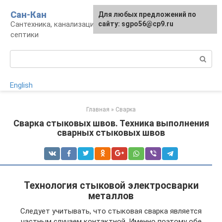
Перейти
Сан-Кан
Для любых предложений по
к
Сантехника, канализация, водопровод,
сайту: sgpo56@cp9.ru
контенту
септики
Поиск:
English
Главная
»
Сварка
Сварка стыковых швов. Техника выполнения
сварных стыковых швов
Технология стыковой электросварки
металлов
Следует учитывать, что стыковая сварка является
частным случаем контактной. Именно поэтому обе