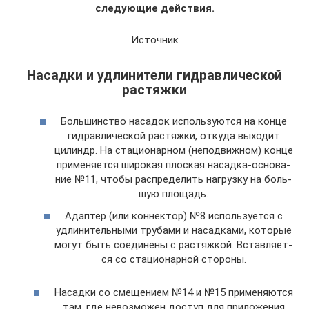
следующие действия.
Источник
Насадки и удлинители гидравлической
растяжки
Боль­шин­ство наса­док исполь­зу­ют­ся на кон­це
гид­рав­ли­че­ской рас­тяж­ки, отку­да выхо­дит
цилиндр. На ста­ци­о­нар­ном (непо­движ­ном) кон­це
при­ме­ня­ет­ся широ­кая плос­кая насад­ка-осно­ва­
ние №11, что­бы рас­пре­де­лить нагруз­ку на боль­
шую площадь.
Адап­тер (или кон­нек­тор) №8 исполь­зу­ет­ся с
удли­ни­тель­ны­ми тру­ба­ми и насад­ка­ми, кото­рые
могут быть соеди­не­ны с рас­тяж­кой. Встав­ля­ет­
ся со ста­ци­о­нар­ной стороны.
Насад­ки со сме­ще­ни­ем №14 и №15 при­ме­ня­ют­ся
там, где невоз­мо­жен доступ для при­ло­же­ния