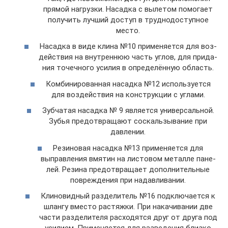
пря­мой нагруз­ки. Насад­ка с выле­том помо­га­ет
полу­чить луч­ший доступ в труд­но­до­ступ­ное
место.
Насад­ка в виде кли­на №10 при­ме­ня­ет­ся для воз­
дей­ствия на внут­рен­нюю часть углов, для при­да­
ния точеч­но­го уси­лия в опре­де­лён­ную область.
Ком­би­ни­ро­ван­ная насад­ка №12 исполь­зу­ет­ся
для воз­дей­ствия на кон­струк­ции с углами.
Зуб­ча­тая насад­ка № 9 явля­ет­ся уни­вер­саль­ной.
Зубья предот­вра­ща­ют соскаль­зы­ва­ние при
давлении.
Рези­но­вая насад­ка №13 при­ме­ня­ет­ся для
выправ­ле­ния вмя­тин на листо­вом метал­ле пане­
лей. Рези­на предот­вра­ща­ет допол­ни­тель­ные
повре­жде­ния при надавливании.
Кли­но­вид­ный раз­де­ли­тель №16 под­клю­ча­ет­ся к
шлан­гу вме­сто рас­тяж­ки. При нака­чи­ва­нии две
части раз­де­ли­те­ля рас­хо­дят­ся друг от дру­га под