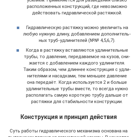
уси­ли­ем. При­ме­ня­ет­ся для раз­ве­де­ния близ­ко
рас­по­ло­жен­ных кон­струк­ций, где невоз­мож­но
дей­ство­вать гид­рав­ли­че­ской растяжкой.
Гид­рав­ли­че­скую рас­тяж­ку мож­но уве­ли­чить на
любую нуж­ную дли­ну, добав­ле­ни­ем допол­ни­тель­
ных труб-удли­ни­те­лей (№№ 4,5,6,7).
Когда в рас­тяж­ку встав­ля­ют­ся удли­ни­тель­ные
тру­бы, то дав­ле­ние, пере­да­ва­е­мое на кузов, сни­
жа­ет­ся c добав­ле­ни­ем каж­до­го удли­ни­те­ля.
Таким обра­зом, чем длин­нее кон­струк­ция с удли­
ни­те­ля­ми и насад­ка­ми, тем мень­шее дав­ле­ние
она пере­да­ёт. Когда исполь­зу­ет­ся 2 и боль­ше
удли­ни­тель­ные тру­бы вме­сте, то все­гда нуж­но
рас­по­ла­гать самую корот­кую тру­бу даль­ше от
рас­тяж­ки для ста­биль­но­сти конструкции.
Конструкция и принцип действия
Суть работы гидравлического механизма основана на