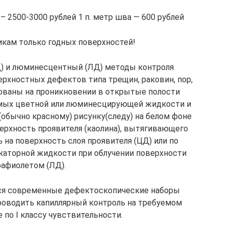
 2500-3000 рублей 1 п. метр шва — 600 рублей
кам только годных поверхностей!
Д) и люминесцентный (ЛД) методы контроля
рхностных дефектов типа трещин, раковин, пор,
нованы на проникновении в открытые полости
мых цветной или люминесцирующей жидкости и
обычно красному) рисунку(следу) на белом фоне
ерхность проявителя (каолина), вытягивающего
на поверхность слоя проявителя (ЦД) или по
торной жидкости при облучении поверхности
рафиолетом (ЛД).
ся современные дефектоскопические наборы
проводить капиллярный контроль на требуемом
 по I классу чувствительности.