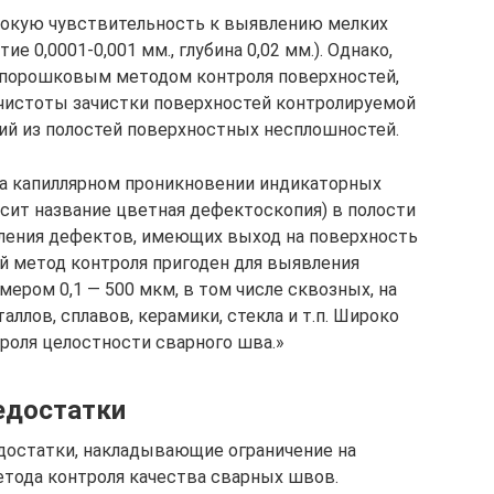
окую чувствительность к выявлению мелких
 0,0001-0,001 мм., глубина 0,02 мм.). Однако,
о-порошковым методом контроля поверхностей,
 чистоты зачистки поверхностей контролируемой
ний из полостей поверхностных несплошностей.
на капиллярном проникновении индикаторных
осит название цветная дефектоскопия) в полости
ления дефектов, имеющих выход на поверхность
й метод контроля пригоден для выявления
ером 0,1 — 500 мкм, в том числе сквозных, на
ллов, сплавов, керамики, стекла и т.п. Широко
роля целостности сварного шва.»
едостатки
достатки, накладывающие ограничение на
етода контроля качества сварных швов.