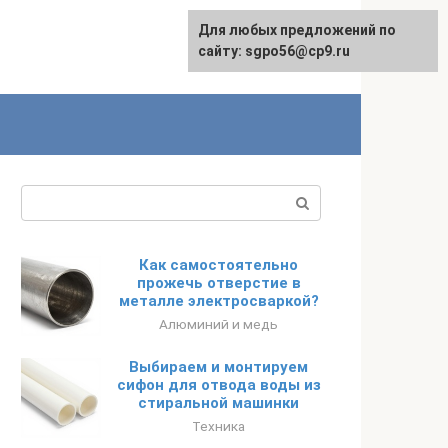
Для любых предложений по
English
сайту: sgpo56@cp9.ru
Поиск:
Как самостоятельно
прожечь отверстие в
металле электросваркой?
Алюминий и медь
Выбираем и монтируем
сифон для отвода воды из
стиральной машинки
Техника