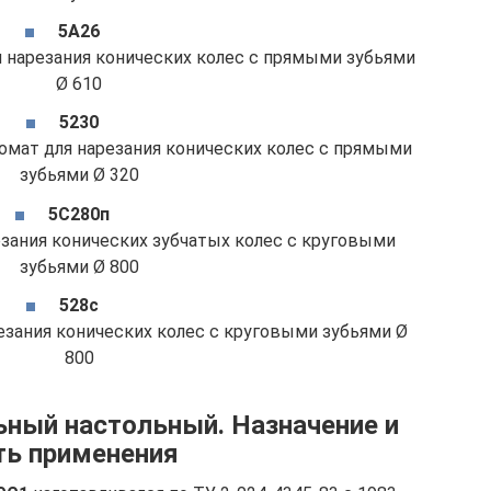
5А26
я нарезания конических колес с прямыми зубьями
Ø 610
5230
омат для нарезания конических колес с прямыми
зубьями Ø 320
5С280п
езания конических зубчатых колес с круговыми
зубьями Ø 800
528с
езания конических колес с круговыми зубьями Ø
800
ный настольный. Назначение и
ть применения