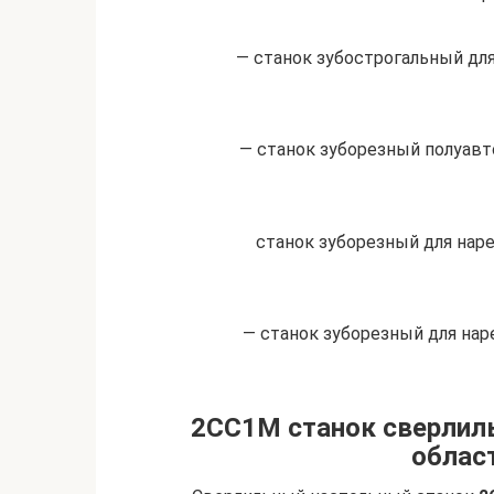
— станок зубострогальный дл
— станок зуборезный полуавт
станок зуборезный для нар
— станок зуборезный для нар
2СС1М станок сверлиль
облас