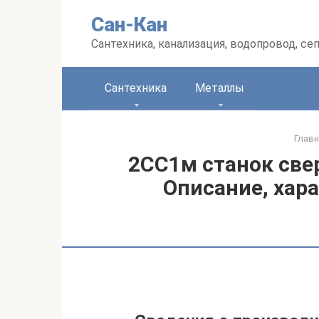
Перейти
Сан-Кан
к
контенту
Сантехника, канализация, водопровод, се
Сантехника
Металлы
Главн
2СС1м станок св
Описание, хар