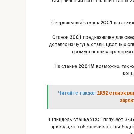
Сверлильный настольный станок
2
Сверлильный станок
2СС1
изготавл
Станок
2СС1
предназначен для све
деталях из чугуна, стали, цветных с
промышленных предприяти
На станке
2СС1М
возможно, также
конц
Читайте также:
2К52 станок ра
харак
Шпиндель станка
2СС1
получает 3-и
привода, что обеспечивает свободн
до