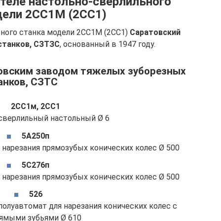
теле настольно-сверлильного
дели 2СС1М (2СС1)
ного станка модели 2СС1М (2СС1)
Саратовский
станков, СЗТЗС
, основанный в 1947 году.
овским заводом тяжелых зуборезных
анков, СЗТС
2СС1м, 2СС1
сверлильный настольный Ø 6
5А250п
 нарезания прямозубых конических колес Ø 500
5С276п
 нарезания прямозубых конических колес Ø 500
526
полуавтомат для нарезания конических колес с
ямыми зубьями Ø 610