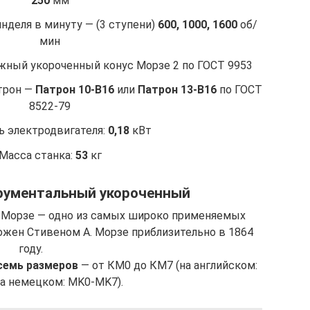
250
мм
деля в минуту — (3 ступени)
600, 1000, 1600
об/
мин
ужный укороченный конус Морзе 2 по ГОСТ 9953
трон —
Патрон 10-В16
или
Патрон 13-В16
по ГОСТ
8522-79
 электродвигателя:
0,18
кВт
Масса станка:
53
кг
рументальный укороченный
 Морзе — одно из самых широко применяемых
ожен Стивеном А. Морзе приблизительно в 1864
году.
семь размеров
— от КМ0 до КМ7 (на английском:
а немецком: MK0-MK7).