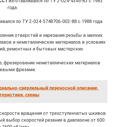
СС1
изготавливался по ТУ 2-024-4345-83 с 1983
года.
ивался по ТУ 2-024-5748706-002-88 с 1988 года.
рления отверстий и нарезания резьбы в мелких
плавов и неметаллических материалов в условиях
й, ремонтных и бытовых мастерских.
, фрезерование неметаллических материалов
евыми фрезами.
диально-сверлильный переносной описание,
теристики, схемы
 скорости вращения от трехступенчатых шкивов
ый выбор скоростей резания в диапазоне от 600
 1600 об/мин.