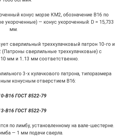
ченный конус морзе КМ2, обозначение В16 по
 укороченные) — конус укороченный: D = 15,733
мм.
ует сверлильный трехкулачковый патрон 10-го и
2 (Патроны сверлильные трехкулачковые) с
10 мм и 1..13 мм соответственно.
лильного 3-х кулачкового патрона, типоразмера
льным конусным отверстием В16:
10-В16 ГОСТ 8522-79
13-В16 ГОСТ 8522-79
тся по лимбу, установленному на вале-шестерне.
имба — 1 мм подачи сверла.