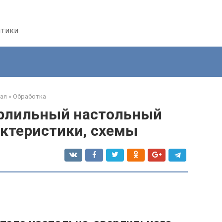
птики
ая
»
Обработка
ерлильный настольный
актеристики, схемы