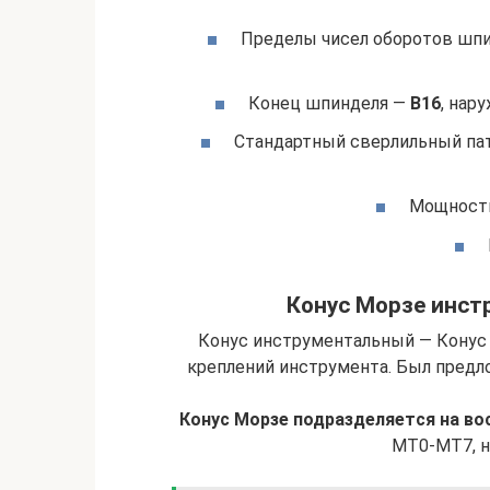
Пределы чисел оборотов шпин
Конец шпинделя —
В16
, нар
Стандартный сверлильный па
Мощность
Конус Морзе инст
Конус инструментальный — Конус
креплений инструмента. Был предл
Конус Морзе подразделяется на во
MT0-MT7, н