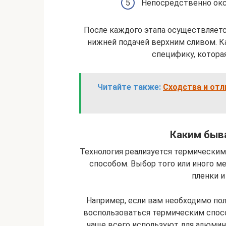
Непосредственно окс
После каждого этапа осуществляет
нижней подачей верхним сливом. 
специфику, котора
Читайте также:
Сходства и отл
Каким быв
Технология реализуется термически
способом. Выбор того или иного м
пленки и
Например, если вам необходимо по
воспользоваться термическим спос
чаще всего используют для алюмин