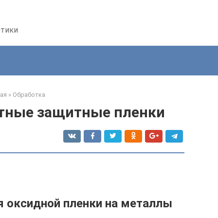
птики
ая
»
Обработка
тные защитные пленки
я оксидной пленки на металлы