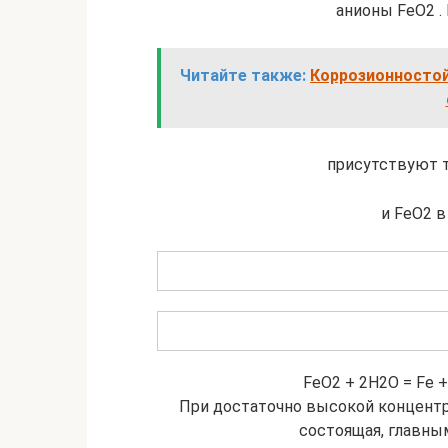
анионы FeO2 .
Читайте также:
Коррозионностой
присутствуют т
и FeO2 
FeO2 + 2H2O = Fe +
При достаточно высокой концентра
состоящая, главным