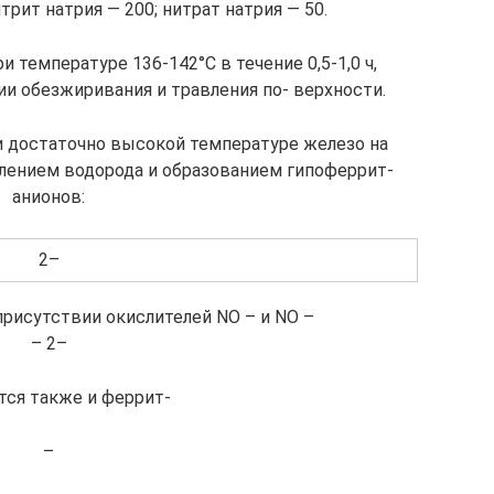
трит натрия — 200; нитрат натрия — 50.
 температуре 136-142°С в течение 0,5-1,0 ч,
и обезжиривания и травления по- верхности.
и достаточно высокой температуре железо на
лением водорода и образованием гипоферрит-
анионов:
2–
В присутствии окислителей NO – и NO –
– 2–
тся также и феррит-
–