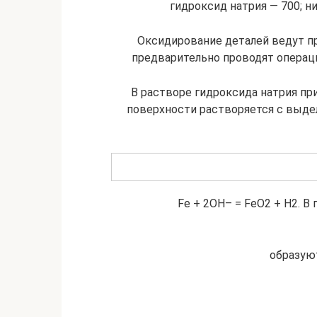
гидроксид натрия — 700; ни
Оксидирование деталей ведут при
предварительно проводят операци
В растворе гидроксида натрия пр
поверхности растворяется с выде
Fe + 2OH– = FeO2 + H2­. 
образую