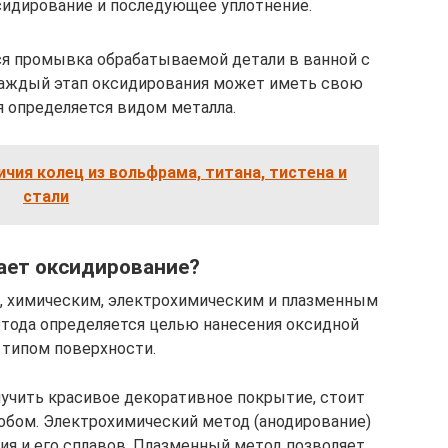
идирование и последующее уплотнение.
ся промывка обрабатываемой детали в ванной с
Каждый этап оксидирования может иметь свою
я определяется видом металла.
ичия колец из вольфрама, титана, тистена и
стали
ает оксидирование?
м, химическим, электрохимическим и плазменным
етода определяется целью нанесения оксидной
 типом поверхности.
лучить красивое декоративное покрытие, стоит
обом. Электрохимический метод (анодирование)
ия и его сплавов. Плазменный метод позволяет