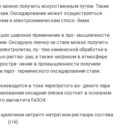
 можно получить искусственным путем. Такие
озии. Оксидирование может осуществляться
ким и электрохимическим спосо- бами.
ашло широкое применение в про- мышленности
ии. Оксидную пленку на стали можно получить
лектролитах, пу- тем химической обработки в
х раство- рах, а также нагревом в атмосфере
простра- нение в промышленности получили
 паро- термического оксидирования стали.
изводится в токе перегретого во- дяного пара
разованная оксидная пленка состоит в основном
го магнетита Fe3O4.
 щелочном нитрито-нитратном растворе состава
(г/л):