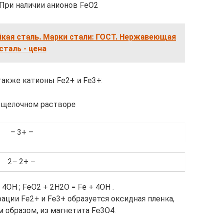
 При наличии анионов FeO2
кая сталь. Марки стали: ГОСТ. Нержавеющая
сталь - цена
акже катионы Fe2+ и Fe3+:
в щелочном растворе
– 3+ –
2– 2+ –
 4OH ; FeO2 + 2H2O = Fe + 4OH .
ции Fe2+ и Fe3+ образуется оксидная пленка,
 образом, из магнетита Fe3O4.