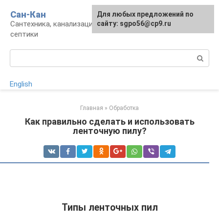
Перейти
Сан-Кан
Для любых предложений по
к
Сантехника, канализация, водопровод,
сайту: sgpo56@cp9.ru
контенту
септики
Поиск:
English
Главная
»
Обработка
Как правильно сделать и использовать
ленточную пилу?
Типы ленточных пил