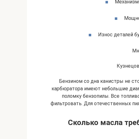
Механизм 
Мощно
Износ деталей б
Мн
Кузнецов
Бензином со дна канистры не ст
карбюратора имеют небольшие диам
поломку бензопилы. Все топлив
фильтровать. Для отечественных пил
Сколько масла треб