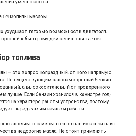
анения уменьшаются.
а бензопилы маслом
но ухудшает тяговые возможности двигателя.
ь поршней к быстрому движению снижается.
ор топлива
лы – это вопрос непраздный, от него напрямую
ата. По существующим канонам хороший бензин
рованный, а высокооктановый от проверенного
ем лучше. Если бензин хранился в канистре год-
ется на характере работы устройства, поэтому
едует перед самым началом работы.
кооктановым топливом, полностью исключить из
чества недорогие масла. Не стоит применять