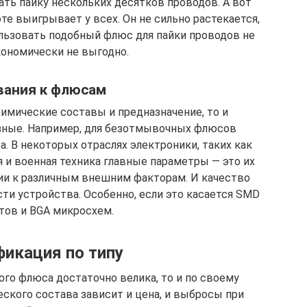
ать пайку нескольких десятков проводов. А вот
е выигрывает у всех. Он не сильно растекается,
ользовать подобный флюс для пайки проводов не
кономически не выгодно.
вания к флюсам
имические составы и предназначение, то и
азные. Например, для безотмывочных флюсов
. В некоторых отраслях электроники, таких как
 и военная техника главные параметры — это их
ии к различным внешним факторам. И качество
ти устройства. Особенно, если это касается SMD
тов и BGA микросхем.
икация по типу
ого флюса достаточно велика, то и по своему
еского состава зависит и цена, и выбросы при