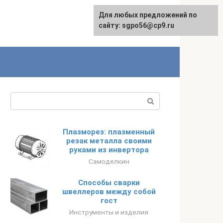
Для любых предложений по
English
сайту: sgpo56@cp9.ru
Поиск:
Плазморез: плазменный
резак металла своими
руками из инвертора
Самоделкин
Способы сварки
швеллеров между собой
гост
Инструменты и изделия