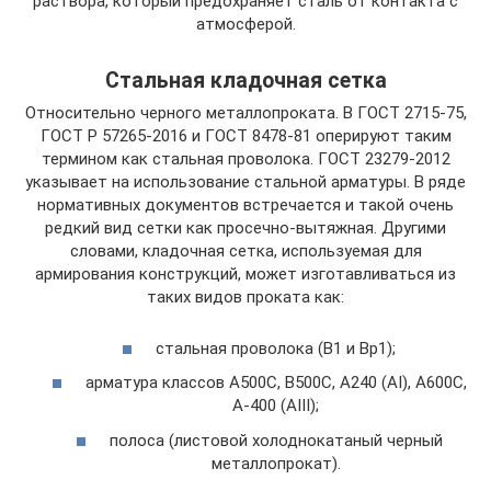
раствора, который предохраняет сталь от контакта с
атмосферой.
Стальная кладочная сетка
Относительно черного металлопроката. В ГОСТ 2715-75,
ГОСТ Р 57265-2016 и ГОСТ 8478-81 оперируют таким
термином как стальная проволока. ГОСТ 23279-2012
указывает на использование стальной арматуры. В ряде
нормативных документов встречается и такой очень
редкий вид сетки как просечно-вытяжная. Другими
словами, кладочная сетка, используемая для
армирования конструкций, может изготавливаться из
таких видов проката как:
стальная проволока (В1 и Вр1);
арматура классов А500С, B500C, А240 (AI), А600С,
А-400 (AIII);
полоса (листовой холоднокатаный черный
металлопрокат).