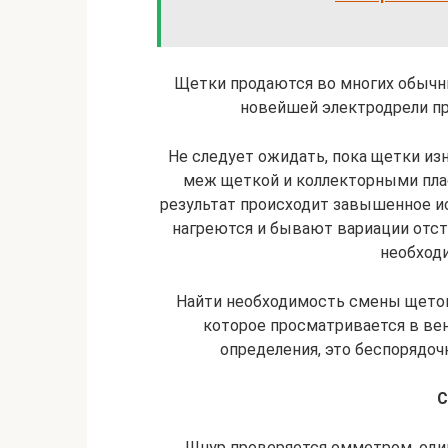
Щетки продаются во многих обычны
новейшей электродрели пр
Не следует ожидать, пока щетки изн
меж щеткой и коллекторными пла
результат происходит завышенное и
нагреются и бывают вариации отсту
необход
Найти необходимость смены щето
которое просматривается в вен
определения, это беспорядоч
С
. Шнур проверяется омметром, оди