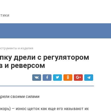
птики
струменты и изделия
пку дрели с регулятором
в и реверсом
рели своими силами
якорь) — износ щеток как еще его называют их