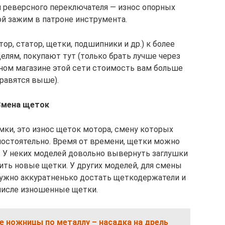
и реверсного переключателя — износ опорных
й зажим в патроне инструмента.
ор, статор, щетки, подшипники и др.) к более
лям, покупают тут (только брать лучше через
нном магазине этой сети стоимость вам больше
равятся выше).
Смена щеток
мки, это износ щеток мотора, смену которых
мостоятельно. Время от времени, щетки можно
. У неких моделей довольно вывернуть заглушки
ить новые щетки. У других моделей, для смены
 нужно аккуратненько достать щеткодержатели и
 числе изношенные щетки.
е ножницы по металлу – насадка на дрель