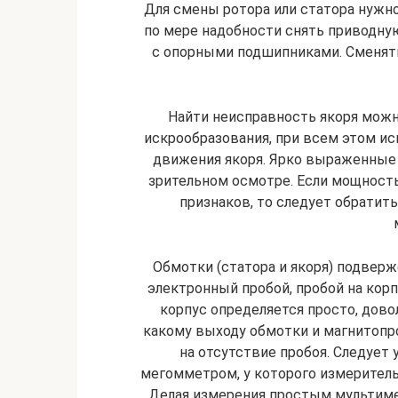
Для смены ротора или статора нужно
по мере надобности снять приводну
с опорными подшипниками. Сменят
Найти неисправность якоря мож
искрообразования, при всем этом и
движения якоря. Ярко выраженные
зрительном осмотре. Если мощност
признаков, то следует обратит
Обмотки (статора и якоря) подве
электронный пробой, пробой на корп
корпус определяется просто, дов
какому выходу обмотки и магнитопр
на отсутствие пробоя. Следует 
мегомметром, у которого измеритель
Делая измерения простым мультиметр