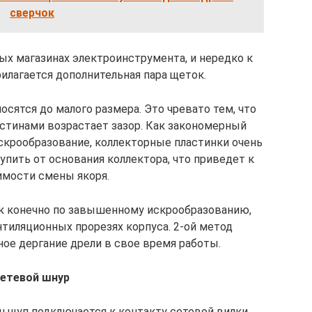
сверчок
х магазинах электроинструмента, и нередко к
илагается дополнительная пара щеток.
осятся до малого размера. Это чревато тем, что
стинами возрастает зазор. Как закономерный
скрообразование, коллекторные пластинки очень
пить от основания коллектора, что приведет к
имости смены якоря.
к конечно по завышенному искрообразованию,
тиляционных прорезях корпуса. 2-ой метод
ное дергание дрели в свое время работы.
етевой шнур
н щуп подключается к контакту сетевой вилки,