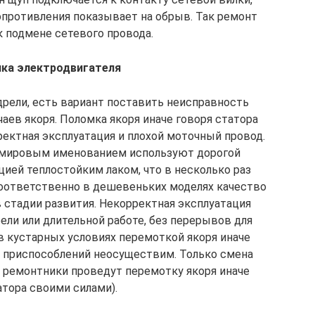
опротивления показывает на обрыв. Так ремонт
к подмене сетевого провода.
ка электродвигателя
 дрели, есть вариант поставить неисправность
аев якоря. Поломка якоря иначе говоря статора
ректная эксплуатация и плохой моточный провод.
с мировым именованием используют дорогой
ией теплостойким лаком, что в несколько раз
оответственно в дешевеньких моделях качество
 стадии развития. Некорректная эксплуатация
ели или длительной работе, без перерывов для
в кустарных условиях перемоткой якоря иначе
ых приспособлений неосуществим. Только смена
 ремонтники проведут перемотку якоря иначе
атора своими силами).