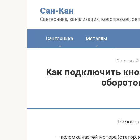
Перейти
Сан-Кан
к
контенту
Сантехника, канализация, водопровод, се
Сантехника
Металлы
Главная
»
Ин
Как подключить кно
оборото
Ремонт д
— поломка частей мотора (статор, 