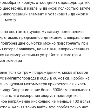
 разобрать корпус, отсоединить провода, щетки,
ю шестерню, и извлечь движок полностью вкупе
ь неисправный элемент и установить движок к
месту.
но по соответствующему запаху, повышению
скры имеют радиальное движение в направлении
 пригоревшие обмотки можно повстречать при
ь мотора свалилась, но нет вышеперечисленных
ься на измерительных устройств. омметра и
мегомметра.
ржены только трем повреждениям. межвитковой
ус (магнитопровод) и обрыв обмотки. Пробой на
ольно щупами мегомметра прикоснуться к хоть
оводу. Сопротивление более 500Мом показывает
учесть, что измерения следует проводиться
ное напряжение нисколько не меньше 100 вольт.
ом, нельзя точно найти, что пробоя точно нет,