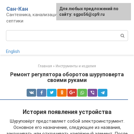
Перейти
Сан-Кан
Для любых предложений по
к
Сантехника, канализация, водопровод,
сайту: sgpo56@cp9.ru
контенту
септики
Поиск:
English
Главная
»
Инструменты и изделия
Ремонт регулятора оборотов шуруповерта
своими руками
История появления устройства
Шуруповёрт представляет собой электроинструмент.
Основное его назначение, следующее из названия,
закручивать или откручивать крепёжный элемент. После