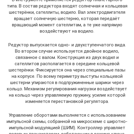
типа. В состав редуктора входят солнечная и кольцевая
шестерёнки, сателлиты, водило. Вал электродвигателя
вращает солнечную шестерню, которая передаёт
вращающий момент сателлитам, а те уже напрямую
воздействуют на водило.
Редуктор выпускается одно- и двухступенчатого вида.
Во втором случае используется двойное водило,
связанное с валом. Конструкция из двух водил и
сателлитов располагается в середине кольцевой
шестерёнки. Фиксируется она через специальные пазы
на корпусе. По всему периметру выступы кольцевой
шестерни упираются в подпружиненные шарики через
кольцо. Механизм регулирования нагрузки воздействует
на кольцо через управляемую пружину, усилие которой
изменяется перестановкой регулятора.
Управление оборотами выполняется с использованием
импульсной схемы, собранной на микросхеме с широтно-
импульсной модуляцией (ШИМ). Контроллер управляет
полевым транзистором, работающим в режиме ключа.