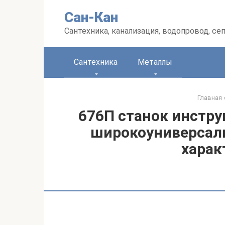
Перейти
Сан-Кан
к
контенту
Сантехника, канализация, водопровод, се
Сантехника
Металлы
Главная
676П станок инстр
широкоуниверсал
харак