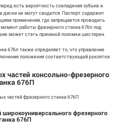
еред есть вероятность совпадения зубьев и
а диски не могут сводится. Паспорт содержит
иям применения, где запрещается проводить
 момент работы фрезерного станка 676п под
твие может стать причиной поломки шестерен.
ка 676п также определяет то, что управление
ключения положения соответствующей рукоятки.
х частей консольно-фрезерного
анка 676П
ых частей фрезерного станка 676П
й широкоуниверсального фрезерного
танка 676П