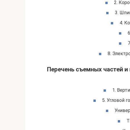
2. Кор
3. Шпи
4. К
6
7
8. Электр
Перечень съемных частей и
1. Верт
5. Угловой г
Универ
Т