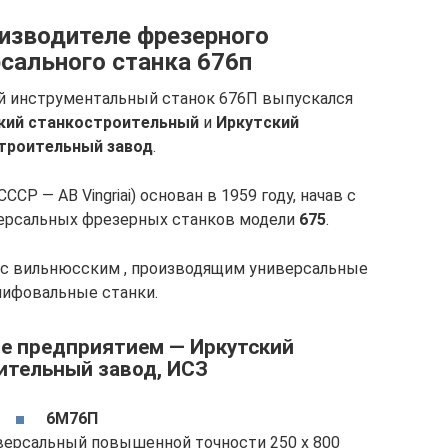
изводителе фрезерного
сального станка 676п
 инструментальный станок 676П выпускался
кий станкостроительный
и
Иркутский
троительный завод
.
СР — AB Vingriai) основан в 1959 году, начав с
версальных фрезерных станков модели
675
.
ь с вильнюсским , производящим универсальные
лифовальные станки.
е предприятием — Иркутский
ительный завод, ИСЗ
6М76П
версальный повышенной точности 250 х 800