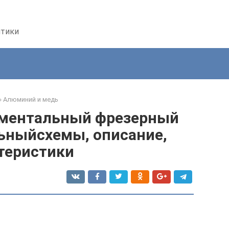
птики
»
Алюминий и медь
ументальный фрезерный
ьныйсхемы, описание,
теристики