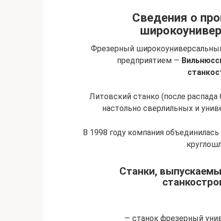
Сведения о про
широкоунивер
Фрезерный широкоуниверсальный
предприятием —
Вильнюсс
станкос
Литовский станко (после распада СС
настольно сверлильных и уни
В 1998 году компания объединилас
круглош
Станки, выпускаемы
станкостро
— станок фрезерный уни