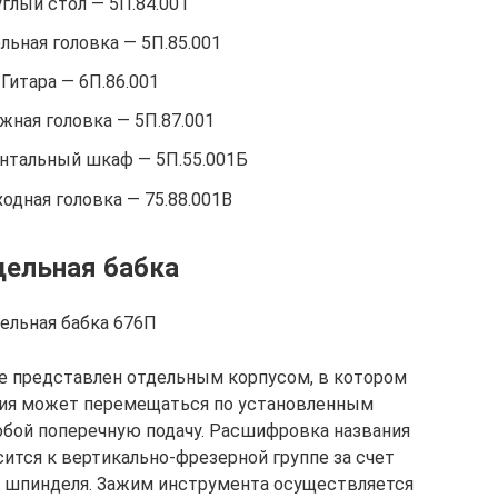
глый стол — 5П.84.001
льная головка — 5П.85.001
Гитара — 6П.86.001
жная головка — 5П.87.001
нтальный шкаф — 5П.55.001Б
одная головка — 75.88.001В
ельная бабка
ельная бабка 676П
е представлен отдельным корпусом, в котором
ция может перемещаться по установленным
обой поперечную подачу. Расшифровка названия
сится к вертикально-фрезерной группе за счет
о шпинделя. Зажим инструмента осуществляется