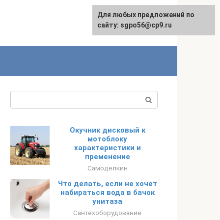
Для любых предложений по
English
сайту: sgpo56@cp9.ru
Поиск:
Окучник дисковый к
мотоблоку
характеристики и
пременение
Самоделкин
Что делать, если не хочет
набираться вода в бачок
унитаза
Сантехоборудование