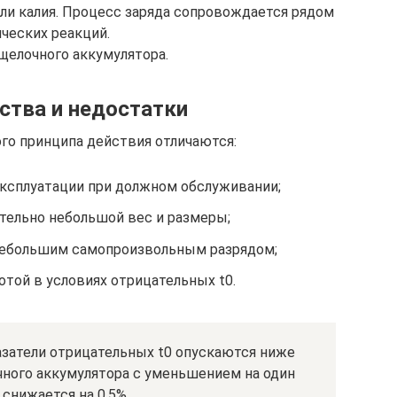
ли калия. Процесс заряда сопровождается рядом
ческих реакций.
щелочного аккумулятора.
тва и недостатки
го принципа действия отличаются:
ксплуатации при должном обслуживании;
ельно небольшой вес и размеры;
небольшим самопроизвольным разрядом;
отой в условиях отрицательных t0.
азатели отрицательных t0 опускаются ниже
чного аккумулятора с уменьшением на один
 снижается на 0,5%.