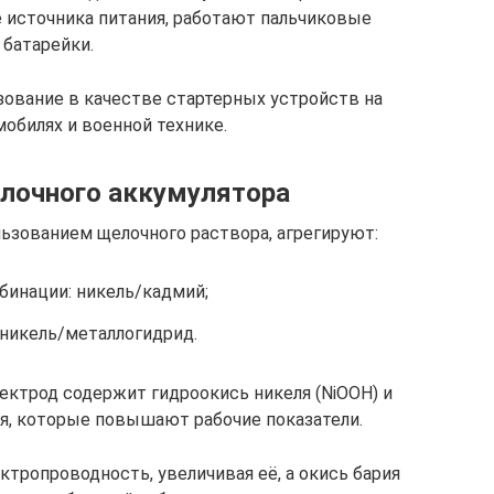
е источника питания, работают пальчиковые
батарейки.
ьзование в качестве стартерных устройств на
обилях и военной технике.
лочного аккумулятора
ьзованием щелочного раствора, агрегируют:
бинации: никель/кадмий;
никель/металлогидрид.
ектрод содержит гидроокись никеля (NiOOH) и
ия, которые повышают рабочие показатели.
ктропроводность, увеличивая её, а окись бария