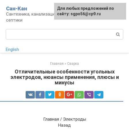
Перейти
Сан-Кан
Для любых предложений по
к
Сантехника, канализация, водопровод,
сайту: sgpo56@cp9.ru
контенту
септики
Поиск:
English
Главная
»
Сварка
Отличительные особенности угольных
электродов, нюансы применения, плюсы и
минусы
Главная / Электроды
Назад