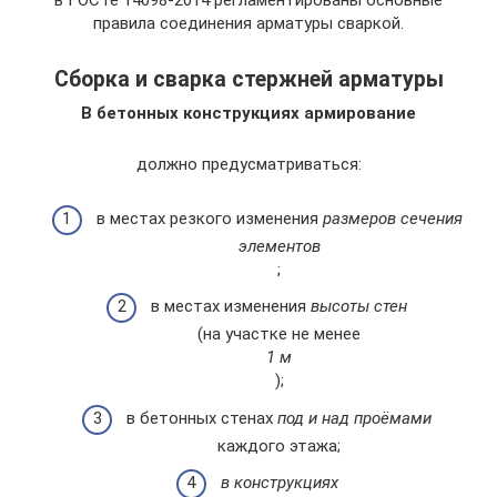
в ГОСТе 14098-2014 регламентированы основные
правила соединения арматуры сваркой.
Сборка и сварка стержней арматуры
В бетонных конструкциях армирование
должно предусматриваться:
в местах резкого изменения
размеров сечения
элементов
;
в местах изменения
высоты стен
(на участке не менее
1 м
);
в бетонных стенах
под и над проёмами
каждого этажа;
в конструкциях