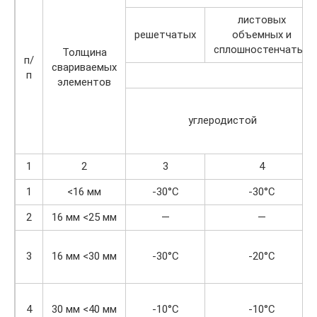
листовых
решетчатых
объемных и
сплошностенчатых
Толщина
п/
свариваемых
п
элементов
углеродистой
1
2
3
4
1
<16 мм
-30°С
-30°С
2
16 мм <25 мм
—
—
3
16 мм <30 мм
-30°С
-20°С
4
30 мм <40 мм
-10°С
-10°С