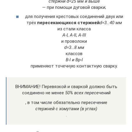
стержни d=25 мм и выше
— при помощи дуговой сварки;
для получения крестовых соединений двух или
трёх
пересекающихся стержней
d=3…40 мм
из стали класса
A-I, A-II, A-III
и проволоки
d=3…8 мм
классов
B-I и Bp-I
применяют точечную контактную сварку.
ВНИМАНИЕ! Перевязкой и сваркой должно быть
соединено не менее
50% всех пересечений
, в том числе обязательно пересечение
стержней с хомутами (в углах)
.