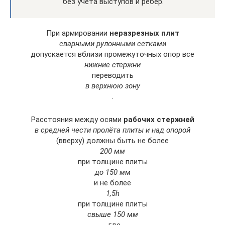
без учета выступов и рёбер.
При армировании
неразрезных плит
сварными рулонными сетками
допускается вблизи промежуточных опор все
нижние стержни
переводить
в верхнюю зону
.
Расстояния между осями
рабочих стержней
в средней чести пролёта плиты и над опорой
(вверху) должны быть не более
200 мм
при толщине плиты
до 150 мм
и не более
1,5h
при толщине плиты
свыше 150 мм
, где