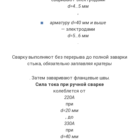
d=4…5 мм
,
арматуру d=40 мм и выше
— электродами
d=5…6 мм
.
Сварку выполняют без перерыва до полной заварки
стыка,
обязательно заплавляя кратеры
. Затем заваривают фланцевые швы.
Сила тока при ручной сварке
колеблется от
220А
при
d=20 мм
, до
330А
при
d=40 мм