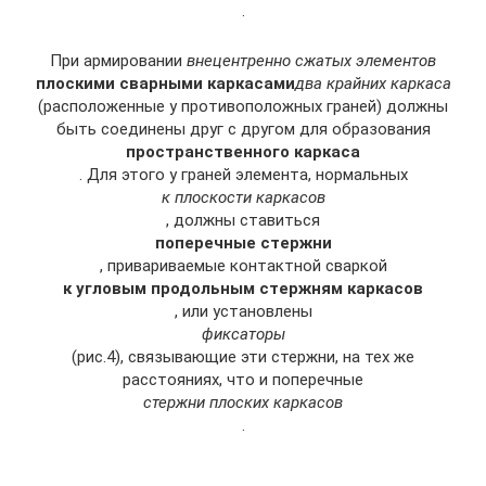
.
При армировании
внецентренно сжатых элементов
плоскими сварными каркасами
два крайних каркаса
(расположенные у противоположных граней) должны
быть соединены друг с другом для образования
пространственного каркаса
. Для этого у граней элемента, нормальных
к плоскости каркасов
, должны ставиться
поперечные стержни
, привариваемые контактной сваркой
к угловым продольным стержням каркасов
, или установлены
фиксаторы
(рис.4), связывающие эти стержни, на тех же
расстояниях, что и поперечные
стержни плоских каркасов
.