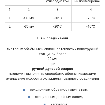
углеродистой
низколегированно
1
2
3
4
1
<30 мм
-30°С
-20°С
2
>30 мм
-20°С
-10°С
Швы соединений
листовых объёмных и сплошностенчатых конструкций
толщиной более
20 мм
при
ручной дуговой сварке
надлежит выполнять способами, обеспечивающими
уменьшение скорости охлаждения сварного соединения:
секционным обратноступенчатым,
секционным двойным слоем,
каскадом,