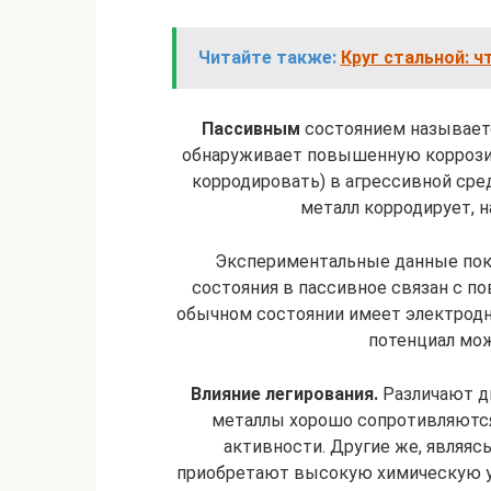
Читайте также:
Круг стальной: ч
Пассивным
состоянием называется
обнаруживает повышенную коррозио
корродировать) в агрессивной сре
металл корродирует, 
Экспериментальные данные пока
состояния в пассивное связан с п
обыч­ном состоянии имеет электродн
потенциал мож
Влияние
легирования.
Различают д
металлы хорошо сопро­тивляютс
активности. Другие же, являяс
приобретают высокую химическую ус