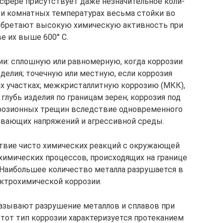
осфере присутствует даже незначительное коли­
ри комнатных темпе­ратурах весьма стойки во
иобретают высокую химическую активность при
е их выше 600° С.
ии: сплошную или равномерную, когда коррозии
делия; точечную или местную, если корро­зия
х участках; межкристаллитную коррозию (МКК),
глубь изделия по границам зерен; коррозия под
рози­онных трещин вследствие одновременного
ивающих напряжений и агрессивной среды.
твие чисто хими­ческих реакций с окружающей
охимических процессов, происходящих на границе
 Наиболь­шее количество металла разрушается в
ектрохимической коррозии.
азывают разрушение металлов и сплавов при
Этот тип коррозии характеризуется протеканием