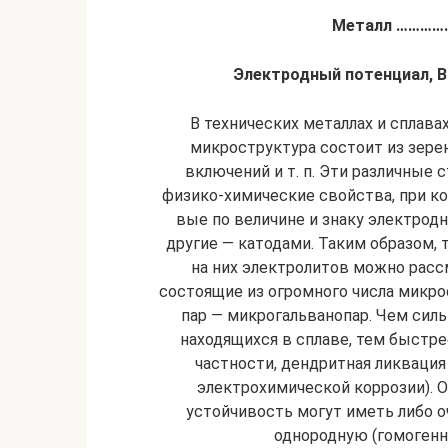
Металл …………
Электродный потенциал, В
В технических металлах и сплава
микроструктура состоит из зерен
включений и т. п. Эти различные
физико-химические свойства, при к
вые по величине и знаку электродн
другие — катодами. Та­ким образом,
на них электролитов можно рас
состоящие из огромного числа микро
пар — микрогальванопар. Чем силь
находящихся в спла­ве, тем быстре
частности, дендритная ликваци
электрохимической коррозии). 
устойчивость могут иметь либо 
однородную (гомогенну