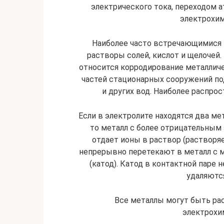
электрического тока, переходом 
электрохим
Наиболее часто встречающимися 
растворы солей, кислот и щелочей.
относится корродирование металличе
частей стационарных сооружений под
и других вод. Наиболее распро
Если в электролите находятся два ме
то металл с бо­лее отрицательны
отдает ионы в раствор (растворя
непрерывно пере­текают в металл с
(катод). Катод в контактной паре 
удаляютс
Все металлы могут быть рас
электрохи