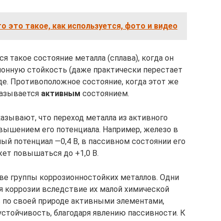
то это такое, как используется, фото и видео
 такое состояние металла (сплава), когда он
нную стойкость (даже практически перестает
де. Противоположное состояние, когда этот же
называ­ется
активным
состоянием.
зывают, что переход металла из активного
овышением его потенциала. Например, железо в
ый потенциал —0,4 В, в пассивном состоянии его
ет повышаться до +1,0 В.
ве группы коррозионностойких металлов. Одни
я коррозии вследствие их малой химической
ь по своей природе актив­ными элементами,
тойчивость, благодаря явлению пассивности. К