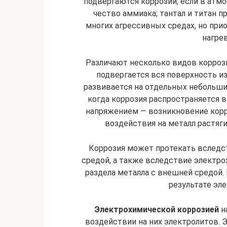
подвергаются коррозии, если в атм
чество аммиака; тантал и титан п
многих агрессивных средах, но пр
нагрев
Различают несколько видов корроз
подвергается вся по­верхность из
развивается на отдельных небольши
когда коррозия распространяется в 
напряжением — возникновение кор
воздействия на металл растяг
Коррозия может протекать вследс
средой, а также вслед­ствие электр
раздела металла с внешней средой.
результате эл
Электрохимической коррозией
н
воздействии на них электролитов. 