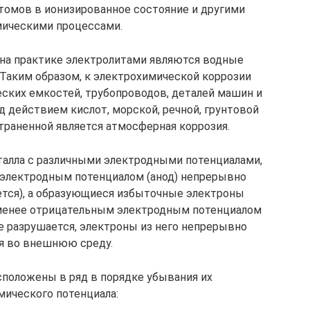
атомов в ионизированное состояние и другими
ическими процессами.
на практике элек­тролитами являются водные
 Таким образом, к электрохимической корро­зии
ских емкостей, трубопроводов, деталей машин и
 действием кислот, морской, речной, грунтовой
страненной является атмосферная коррозия.
талла с раз­личными электродными потенциалами,
м электродным потенциалом (анод) непрерывно
ется), а образующиеся избыточные электроны
 менее отрицательным электродным потенциалом
не раз­рушается, электроны из него непрерывно
я во внешнюю среду.
положены в ряд в по­рядке убывания их
мического потенциала: