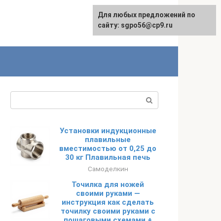
Для любых предложений по
English
сайту: sgpo56@cp9.ru
Поиск:
Установки индукционные
плавильные
вместимостью от 0,25 до
30 кг Плавильная печь
Самоделкин
Точилка для ножей
своими руками —
инструкция как сделать
точилку своими руками с
пошаговыми схемами +