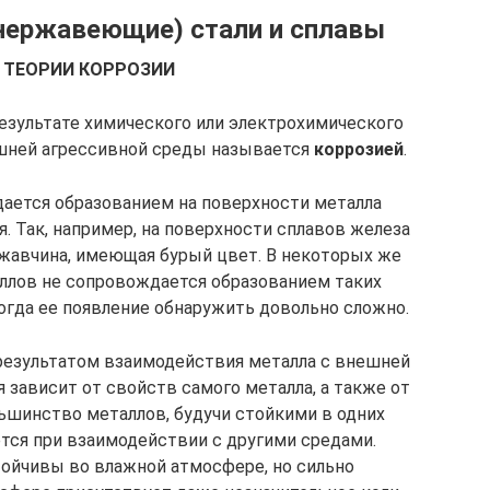
нержавеющие) стали и сплавы
 ТЕОРИИ КОРРОЗИИ
езультате хими­ческого или электрохимического
ешней агрессивной среды называется
кор­розией
.
дается образова­нием на поверхности металла
. Так, например, на поверхности сплавов железа
ржав­чина, имеющая бурый цвет. В некоторых же
аллов не сопровож­дается образованием таких
огда ее появление обнаружить довольно сложно.
результатом взаимодействия металла с внешней
я зависит от свойств самого металла, а также от
шинство металлов, будучи стойкими в одних
тся при взаимодействии с другими сре­дами.
ойчивы во влаж­ной атмосфере, но сильно