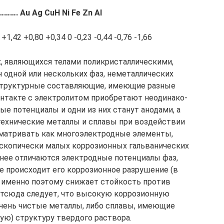
……….
Au
Ag
С
u
Η
Ni
Fe
Ζ
n
Α
l
+1,42 +0,80 +0,34 0 -0,23 -0,44 -0,76 -1,66
х, являющихся те­лами поликристаллическими,
 одной или нескольких фаз, неметаллических
 структурные составля­ющие, имеющие разные
онтакте с электролитом приобретают неодинако­
ые потенциалы и одни из них станут анодами, а
 технические металлы и сплавы при воз­действии
сматривать как многоэлектродные элементы,
скопически малых коррозионных гальвани­ческих
нее отлича­ются электродные потенциалы фаз,
е происходит его коррозионное разруше­ние (в
я именно поэтому снижает стойкость против
Отсюда следует, что высокую коррозионную
очень чистые металлы, либо сплавы, имеющие
ю) струк­туру твердого раствора.