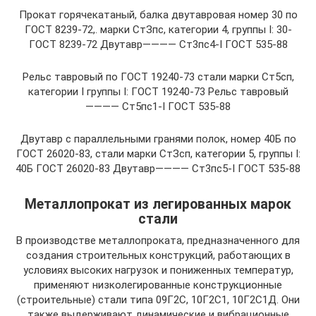
Прокат горячекатаный, балка двутавровая номер 30 по
ГОСТ 8239-72,. марки СтЗпс, категории 4, группы I: 30-
ГОСТ 8239-72 Двутавр———— Ст3пс4-I ГОСТ 535-88
Рельс тавровый по ГОСТ 19240-73 стали марки Ст5сп,
категории I группы I: ГОСТ 19240-73 Рельс тавровый
———— Ст5пс1-I ГОСТ 535-88
Двутавр с параллельными гранями полок, номер 40Б по
ГОСТ 26020-83, стали марки СтЗсп, категории 5, группы I:
40Б ГОСТ 26020-83 Двутавр———— Ст3пс5-I ГОСТ 535-88
Металлопрокат из легированных марок
стали
В производстве металлопроката, предназначенного для
создания строительных конструкций, работающих в
условиях высоких нагрузок и пониженных температур,
применяют низколегированные конструкционные
(строительные) стали типа 09Г2С, 10Г2С1, 10Г2С1Д. Они
также выдерживают динамические и вибрационные