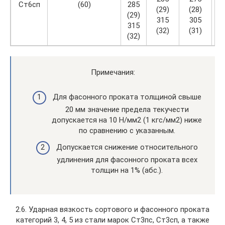
Ст6сп
(60)
285
(29)
(28)
(
(29)
315
305
315
(32)
(31)
(
(32)
Примечания:
Для фасонного проката толщиной свыше
20 мм значение предела текучести
допускается на 10 Н/мм2 (1 кгс/мм2) ниже
по сравнению с указанным.
Допускается снижение относительного
удлинения для фасонного проката всех
толщин на 1% (абс.).
2.6. Ударная вязкость сортового и фасонного проката
категорий 3, 4, 5 из стали марок Ст3пс, Ст3сп, а также