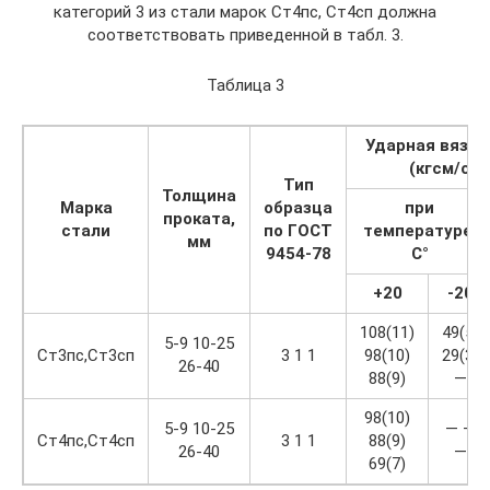
категорий 3 из стали марок Ст4пс, Ст4сп должна
соответствовать приведенной в табл. 3.
Таблица 3
Ударная вязко
(кгсм/см2
Тип
Толщина
Марка
образца
при
проката,
стали
по ГОСТ
температуре,
мм
9454-78
С°
+20
-20
108(11)
49(5)
5-9 10-25
Ст3пс,Ст3сп
3 1 1
98(10)
29(3)
26-40
88(9)
—
98(10)
5-9 10-25
— —
Ст4пс,Ст4сп
3 1 1
88(9)
26-40
—
69(7)