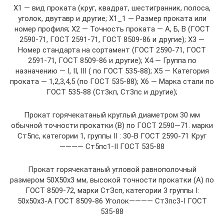
Х1 — вид проката (круг, квадрат, шестигранник, полоса,
уголок, двутавр и другие; Х1_1 — Размер проката или
номер профиля; X2 — Точность проката — А, Б, В (ГОСТ
2590-71, ГОСТ 2591-71, ГОСТ 8509-86 и другие); X3 —
Номер стандарта на сортамент (ГОСТ 2590-71, ГОСТ
2591-71, ГОСТ 8509-86 и другие); X4 — Группа по
назначению — I, II, III ( по ГОСТ 535-88); X5 — Категория
проката — 1,2,3,4,5 (по ГОСТ 535-88); X6 — Марка стали по
ГОСТ 535-88 (Ст3кп, Ст3пс и другие);
Прокат горячекатаный круглый диаметром 30 мм
обычной точности прокатки (В) по ГОСТ 2590—71. марки
Ст5пс, категории 1, группы II : 30-В ГОСТ 2590-71 Круг
———— Ст5пс1-II ГОСТ 535-88
Прокат горячекатаный угловой равнополочный
размером 50Х50х3 мм, высокой точности прокатки (А) по
ГОСТ 8509-72, марки СтЗсп, категории 3 группы I:
50х50х3-А ГОСТ 8509-86 Уголок———— Ст3пс3-I ГОСТ
535-88