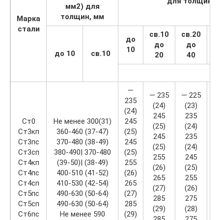
для толщин, 
мм2) для
толщин, мм
Марка
стали
св.10
св.20
с
до
до
до
10
до 10
св.10
20
40
—
— 235
— 225
—
235
(24)
(23)
(
(24)
245
235
Ст0
Не менее 300(31)
245
(25)
(24)
(
Ст3кп
360-460 (37-47)
(25)
245
235
Ст3пс
370-480 (38-49)
245
(25)
(24)
(
Ст3сп
380-490| 370-480
(25)
255
245
Ст4кп
(39-50)| (38-49)
255
(26)
(25)
(
Ст4пс
400-510 (41-52)
(26)
265
255
Ст4сп
410-530 (42-54)
265
(27)
(26)
(
Ст5пс
490-630 (50-64)
(27)
285
275
Ст5сп
490-630 (50-64)
285
(29)
(28)
(
Ст6пс
Не менее 590
(29)
285
275