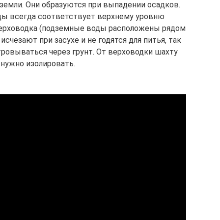
земли. Они образуются при выпадении осадков.
оды всегда соответствует верхнему уровню
верховодка (подземные воды расположены рядом
счезают при засухе и не годятся для питья, так
тровываться через грунт. От верховодки шахту
 нужно изолировать.