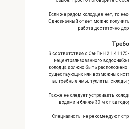
самое. Просто поговорите с со
Если же рядом колодцев нет, то нео
Однозначный ответ можно получить,
работа достаточно доро
Требо
В соответствие с СанПиН 2.1.4.1175
нецентрализованного водоснабже
колодца должно быть расположено н
существующих или возможных исто
выгребные ямы, туалеты, склады 
Также не следует устраивать коло
водами и ближе 30 м от автод
Специалисты не рекомендуют стро