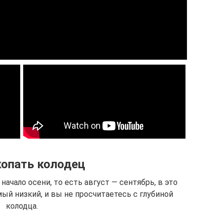
копать колодец
ачало осени, то есть август — сентябрь, в это
ый низкий, и вы не просчитаетесь с глубиной
колодца.