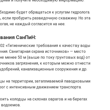
седями и получите необходимую информацию.
бходимо будет обращаться к услугам гидролога.
 если пробурить разведочную скважину. Но эта
гая, не каждый согласится на нее.
вания СанПиН:
-02 «Гигиенические требования к качеству воды
ния. Санитарная охрана источников» — место
е менее 50 м (выше по току грунтовых вод) от
чников загрязнения, к которым можно отнести
удобрений, канализационные сооружения и др.
дцы на территории, затапливаемой паводковыми
орог с интенсивным движением транспорта.
ить колодцы на склонах оврагов и на берегах
водоемов.