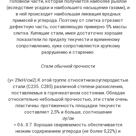
головной части, которая получается наиболее рыхлой
(вследствие усадки и наибольшего насыщения газами), и
в ней происходит наибольшая ликвация вредных
примесей и углерода. Поэтому от слитка отрезают
дефектную часть, составляющую примерно 5% массы
слитка. Кипящие стали, имея достаточно хорошие
показатели по пределу текучести и временному
сопротивлению, хуже сопротивляются хрупкому
разрушению и старению.
Стали обычной прочности
(у< 29кН/см2).К этой группе относятнизкоуглеродистые
стали (С235…С285) различной степени раскисления,
поставляемые в горячекатаном состоянии. Обладая
относительно небольшой прочностью, эти стали очень
пластичны: протяженность площадки текучести
составляет 2,5% и больше, соотношения
σу/σи
= 0.6…0.7. Хорошая свариваемость обеспечивается
низким содержанием углерода (не более 0,22%) и