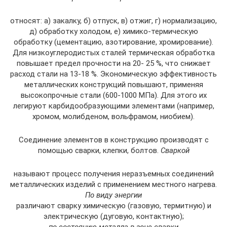
относят: а) закалку, б) отпуск, в) отжиг, г) нормализацию,
д) обработку холодом, е) химико-термическую
обработку (цементацию, азотирование, хромирование).
Для низкоуглеродистых сталей термическая обработка
повышает предел прочности на 20- 25 %, что снижает
расход стали на 13-18 %. Экономическую эффективность
металлических конструкций повышают, применяя
высокопрочные стали (600-1000 МПа). Для этого их
легируют карбидообразующими элементами (например,
хромом, молибденом, вольфрамом, ниобием).
Соединение элементов в конструкцию производят с
помощью сварки, клепки, болтов.
Сваркой
называют процесс получения неразъемных соединений
металлических изделий с применением местного нагрева.
По виду энергии
различают сварку химическую (газовую, термитную) и
электрическую (дуговую, контактную);
по состоянию металла в зоне сварки