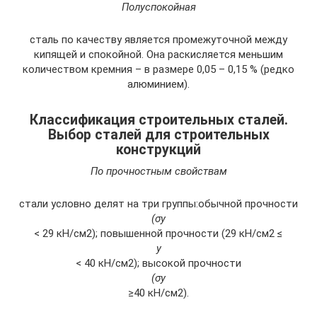
Полуспокойная
сталь по качеству является промежуточной между
кипящей и спокойной. Она раскисляется меньшим
количеством кремния – в размере 0,05 – 0,15 % (редко
алюминием).
Классификация строительных сталей.
Выбор сталей для строительных
конструкций
По прочностным свойствам
стали условно делят на три группы:обычной прочности
(σу
< 29 кН/см2); повышенной прочности (29 кН/см2 ≤
у
< 40 кН/см2); высокой прочности
(σу
≥40 кН/см2).