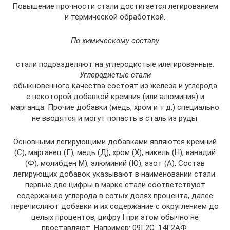
Повышение прочности стали достигается легированием
и термической обработкой.
По химическому составу
стали подразделяют на углеродистые илегированные.
Углеродистые стали
обыкновенного качества состоят из железа и углерода
с некоторой добавкой кремния (или алюминия) и
марганца. Прочие добавки (медь, хром и т.д.) специально
не вводятся и могут попасть в сталь из руды.
Основными легирующими добавками являются кремний
(С), марганец (Г), медь (Д), хром (X), никель (Н), ванадий
(Ф), молибден М), алюминий (Ю), азот (А). Состав
легирующих добавок указывают в наименовании стали:
первые две цифры в марке стали соответствуют
содержанию углерода в сотых долях процента, далее
перечисляют добавки и их содержание с округлением до
целых процентов, цифру I при этом обычно не
проставляют. Например: 09Г2С. 14Г2АФ.