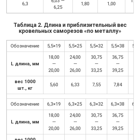
6,03 —
12,2
6,3
1,80
1,00
6,25
13,
Таблица 2. Длина и приблизительный вес
кровельных саморезов «по металлу»
Обозначение
5,5×19
5,5×25
5,5×32
5,5×38
5,5
18,00
24,00
30,75
36,75
49,
L длина, мм
—
—
—
—
20,00
26,00
33,25
39,25
52,
вес 1000
5,60
6,33
7,55
7,84
9,
шт., кг
Обозначение
6,3×19
6,3×25
6,3×32
6,3×38
6,3
18,00
24,00
30,75
36,75
48,
L длина, мм
—
—
—
—
20,00
26,00
33,25
39,25
51,
вес 1000