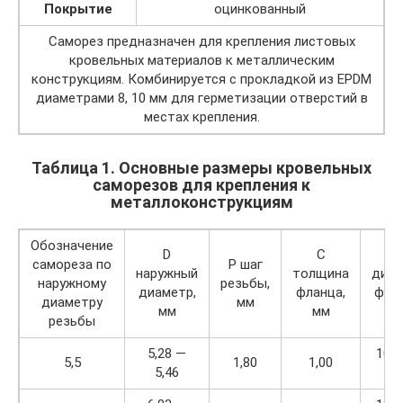
Покрытие
оцинкованный
Саморез предназначен для крепления листовых
кровельных материалов к металлическим
конструкциям. Комбинируется с прокладкой из EPDM
диаметрами 8, 10 мм для герметизации отверстий в
местах крепления.
Таблица 1. Основные размеры кровельных
саморезов для крепления к
металлоконструкциям
Обозначение
D
C
D
самореза по
P шаг
наружный
толщина
диам
наружному
резьбы,
диаметр,
фланца,
флан
диаметру
мм
мм
мм
м
резьбы
5,28 —
10,0
5,5
1,80
1,00
5,46
11,