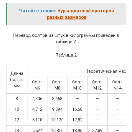
Читайте также:
Буры для перфораторов
разных размеров
Перевод болтов из штук в килограммы приведен в
таблице 2.
Таблица 2
Теоретическая масса 
Длина
болта,
болт
болт
болт
болт
болт
мм
м6
М8
М10
М12
м14
8
4,306
8,668
—
—
—
10
4,712
9,394
16,68
—
—
12
5,118
10,120
17,82
—
—
14
5,524
10,850
18,96
27,89
—