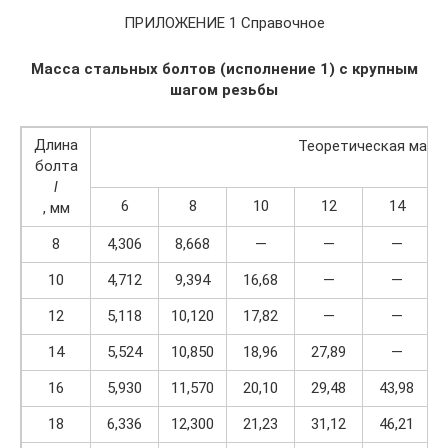
ПРИЛОЖЕНИЕ 1 Справочное
Масса стальных болтов (исполнение 1) с крупным
шагом резьбы
Длина
Теоретическая масса
болта
l
6
8
10
12
14
, мм
8
4,306
8,668
—
—
—
10
4,712
9,394
16,68
—
—
12
5,118
10,120
17,82
—
—
14
5,524
10,850
18,96
27,89
—
16
5,930
11,570
20,10
29,48
43,98
18
6,336
12,300
21,23
31,12
46,21