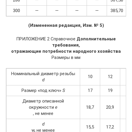
280
—
—
—
—
361,50
300
—
—
—
—
385,70
(Измененная редакция
, Изм. № 5)
ПРИЛОЖЕНИЕ 2 Справочное
Дополнительные
требования
,
отражающие потребности народного хозяйства
Размеры в мм
Номинальный диаметр резьбы
10
12
1
d
Размер «под ключ»
S
17
19
2
Диаметр описанной
окружности
е
18,7
20,9
23
, не менее
d
15,5
17,2
20
w, не менее