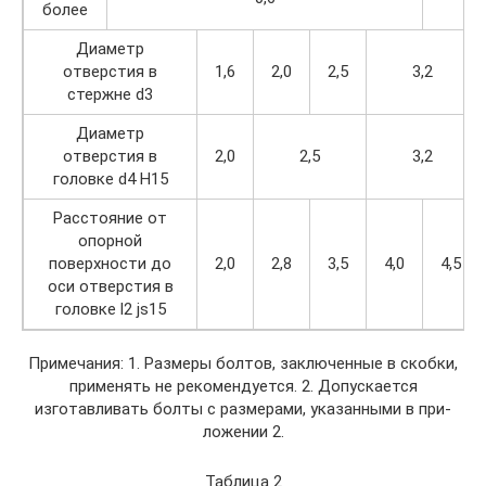
более
Диаметр
отверстия в
1,6
2,0
2,5
3,2
стержне d3
Диаметр
отверстия в
2,0
2,5
3,2
головке d4 Н15
Расстояние от
опорной
поверхнос­ти до
2,0
2,8
3,5
4,0
4,5
оси отверстия в
головке l2 js15
Примечания: 1. Размеры болтов, заключенные в скобки,
применять не рекомендует­ся. 2. Допускается
изготавливать болты с размерами, указанными в при­
ложении 2.
Таблица 2