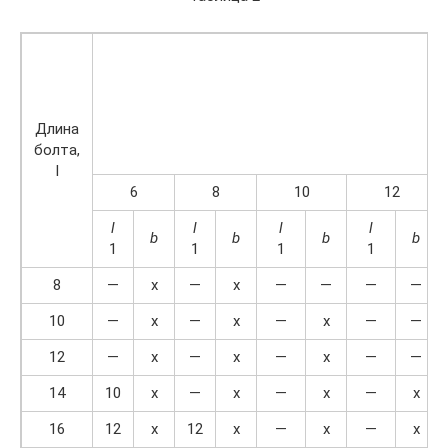
Длина
болта,
l
6
8
10
12
l
l
l
l
b
b
b
b
1
1
1
1
8
—
x
—
x
—
—
—
—
10
—
x
—
x
—
x
—
—
12
—
x
—
x
—
x
—
—
14
10
x
—
x
—
x
—
x
16
12
x
12
x
—
x
—
x