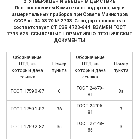
2. УТВЕРЖДЕН И ВВЕДЕН В ДЕЙСТВИЕ
Постановлением Комитета стандартов, мер и
измерительных приборов при Совете Министров
СССР от 04.03.70 № 270
3. Стандарт полностью
соответствует СТ СЭВ 4728-84
4. ВЗАМЕН ГОСТ
7798-62
5. ССЫЛОЧНЫЕ НОРМАТИВНО-ТЕХНИЧЕСКИЕ
ДОКУ­МЕНТЫ
Обозначение
Обозначение
НТД, на
Номер
НТД, на
Номер
который дана
пункта
который дана
пункта
ссылка
ссылка
ГОСТ 24670-
ГОСТ 1759.0-87
6
3а
81
ГОСТ 24705-
ГОСТ 1759.1-82
3б
3
81
ГОСТ 27148-
ГОСТ 1759.2-82
3в
3
86