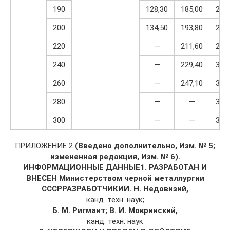
190
128,30
185,00
255
200
134,50
193,80
267
220
—
211,60
291
240
—
229,40
315
260
—
247,10
339
280
—
—
364
300
—
—
388
ПРИЛОЖЕНИЕ 2
(Введено дополнительно
, Изм. № 5
;
измененная ре­дакция
, Изм. № 6).
ИНФОРМАЦИОННЫЕ ДАННЫЕ
1. РАЗРАБОТАН И
ВНЕСЕН Министерством черной металлургии
СССР
РАЗРАБОТЧИКИ
И. Н. Недовизий,
канд. техн. наук;
Б. М. Ригмант; В. И. Мокринский,
канд. техн. наук