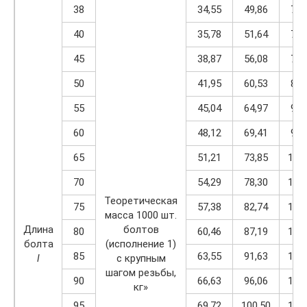
38
34,55
49,86
71,
40
35,78
51,64
73,
45
38,87
56,08
79,
50
41,95
60,53
85,
55
45,04
64,97
91,
60
48,12
69,41
97,
65
51,21
73,85
104
70
54,29
78,30
110
Теоретическая
75
57,38
82,74
116
масса 1000 шт.
Длина
болтов
80
60,46
87,19
122
болта
(исполнение 1)
85
63,55
91,63
128
l
с крупным
шагом резьбы,
90
66,63
96,06
134
кг»
95
69,72
100,50
140