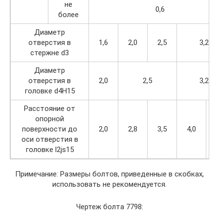
не
0,6
более
Диаметр
отверстия в
1,6
2,0
2,5
3,2
стержне d3
Диаметр
отверстия в
2,0
2,5
3,2
головке d4Н15
Расстояние от
опорной
поверхности до
2,0
2,8
3,5
4,0
4
оси отверстия в
головке l2js15
Примечание: Размеры болтов, приведенные в скобках,
использовать не рекомендуется.
Чертеж болта 7798: