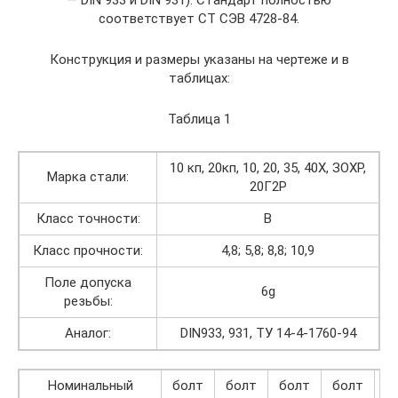
— DIN 933 и DIN 931). Стандарт полностью
соответствует СТ СЭВ 4728-84.
Конструкция и размеры указаны на чертеже и в
таблицах:
Таблица 1
10 кп, 20кп, 10, 20, 35, 40Х, ЗОХР,
Марка стали:
20Г2Р
Класс точности:
В
Класс прочности:
4,8; 5,8; 8,8; 10,9
Поле допуска
6g
резьбы:
Аналог:
DIN933, 931, ТУ 14-4-1760-94
Номинальный
болт
болт
болт
болт
(1