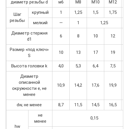
диаметр резьбы d
м6
М8
М10
М12
крупный
1
1,25
1,5
1,75
Шаг
резьбы
мелкий
—
1
1,25
Диаметр стержня
6
8
10
12
1
d1
Размер «под ключ»
10
13
17
19
2
S
Высота головки k
4,0
5,3
6,4
7,5
8
Диаметр
описанной
10,9
14,2
17,6
19,9
22
окружности е, не
менее
dw, не менее
8,7
11,5
14,5
16,5
19
не
0,15
менее
hw