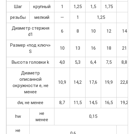
Шаг
крупный
1
1,25
1,5
1,75
2
резьбы
мелкий
—
1
1,25
Диаметр стержня
6
8
10
12
14
d1
Размер «под ключ»
10
13
16
18
21
S
Высота головки k
4,0
5,3
6,4
7,5
8,8
Диаметр
описанной
10,9
14,2
17,6
19,9
22,8
окружности е, не
менее
dw, не менее
8,7
11,5
14,5
16,5
19,2
не
hw
0,15
менее
не
0,6