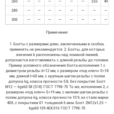
260
—
—
—
—
—
—
255
49
280
—
—
—
—
—
—
—
—
300
—
—
—
—
—
—
—
—
Примечания:
1. Болты с размерами длин, заключенными в скобки,
применять не рекомендуется. 2. Болты, для которых
значения b расположены над ломаной линией,
допускается изготавливать с длиной резьбы до головки.
Пример условного обозначения болта исполнения 1 с
диаметром резьбы d=12 мм, с размером «под ключ» S=18
мм, длиной l=60 мм, с кру­пным шагом резьбы с полем
допуска 6g, класса прочности 5.8, без покры­тия: Болт
М12 — 6gх60.58 (S18) ГОСТ 7798-70 То же, исполнения 2, с
размером «под ключ» S=19 мм, с мелким ша­гом резьбы с
полем допуска 6g, класса прочности 10.9, из стали марки
40Х, с покрытием 01 толщиной 6 мкм: Болт 2М12х1,25 —
6gх60.109.40Х.016 ГОСТ 7798-70