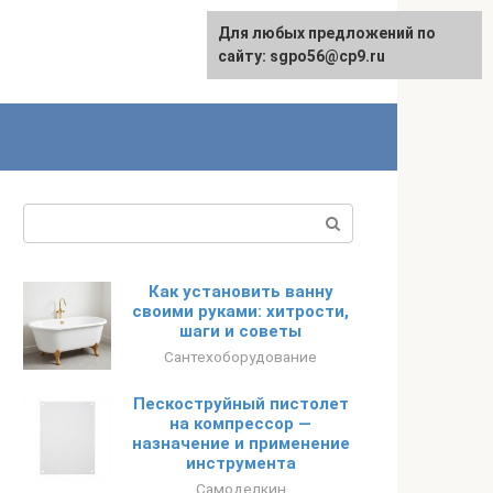
Для любых предложений по
English
сайту: sgpo56@cp9.ru
Поиск:
Как установить ванну
своими руками: хитрости,
шаги и советы
Сантехоборудование
Пескоструйный пистолет
на компрессор —
назначение и применение
инструмента
Самоделкин