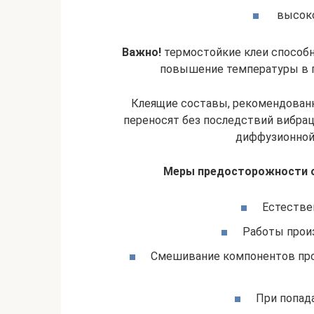
высоко
Важно!
термостойкие клеи способн
повышение температуры в п
Клеящие составы, рекомендован
переносят без последствий вибрац
диффузионной а
Меры предосторожности о
Естестве
Работы произ
Смешивание компонентов про
При попад