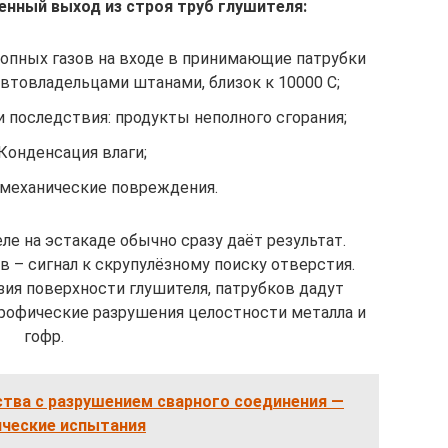
енный выход из строя труб глушителя:
пных газов на входе в принимающие патрубки
втовладельцами штанами, близок к 10000 С;
 последствия: продукты неполного сгорания;
Конденсация влаги;
механические повреждения.
е на эстакаде обычно сразу даёт результат.
в – сигнал к скрупулёзному поиску отверстия.
ия поверхности глушителя, патрубков дадут
рофические разрушения целостности металла и
гофр.
ства с разрушением сварного соединения —
ические испытания