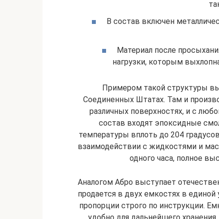
та
В состав включен металличес
Материал после просыхан
нагрузки, которым выхлопна
Примером такой структуры в
Соединенных Штатах. Там и произв
различных поверхностях, и с люб
состав входят эпоксидные смол
температуры вплоть до 204 градусов
взаимодействии с жидкостями и мас
одного часа, полное вы
Аналогом Абро выступает отечестве
продается в двух емкостях в единой
пропорции строго по инструкции. Е
удобно для дальнейшего хранения.