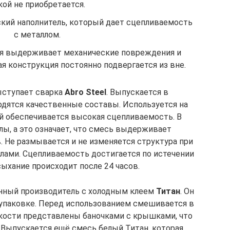
кой не приобретается.
кий наполнитель, который дает сцепливаемость
с металлом.
ия выдерживает механические повреждения и
я конструкция постоянно подвергается из вне.
ыступает сварка
Abro Steel
. Выпускается в
одятся качественные составы. Используется на
ой обеспечивается высокая сцепливаемость. В
ы, а это означает, что смесь выдерживает
. Не размывается и не изменяется структура при
лами. Сцепливаемость достигается по истечении
сыхание происходит после 24 часов.
нный производитель с холодным клеем
Титан
. Он
 упаковке. Перед использованием смешивается в
мкости представлены баночками с крышками, что
 Выпускается ещё смесь белый Титан, которая