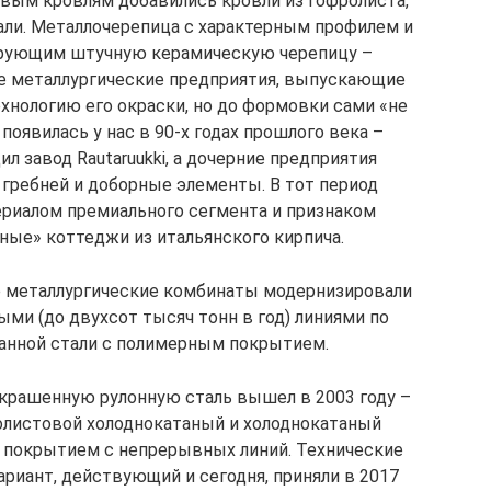
вым кровлям добавились кровли из гофролиста,
али. Металлочерепица с характерным профилем и
рующим штучную керамическую черепицу –
е металлургические предприятия, выпускающие
хнологию его окраски, но до формовки сами «не
оявилась у нас в 90-х годах прошлого века –
л завод Rautaruukki, а дочерние предприятия
гребней и доборные элементы. В тот период
ериалом премиального сегмента и признаком
ные» коттеджи из итальянского кирпича.
е металлургические комбинаты модернизировали
ми (до двухсот тысяч тонн в год) линиями по
анной стали с полимерным покрытием.
крашенную рулонную сталь вышел в 2003 году –
олистовой холоднокатаный и холоднокатаный
 покрытием с непрерывных линий. Технические
риант, действующий и сегодня, приняли в 2017