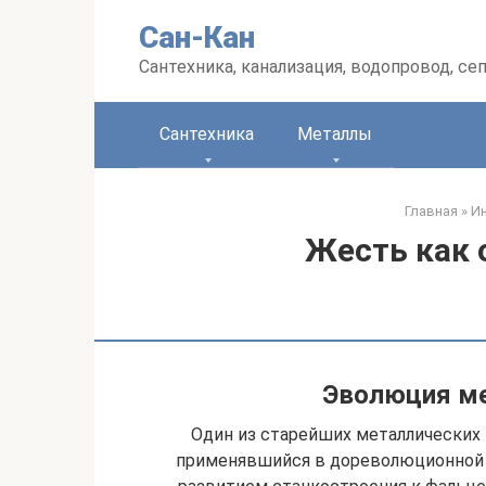
Перейти
Сан-Кан
к
контенту
Сантехника, канализация, водопровод, се
Сантехника
Металлы
Главная
»
Ин
Жесть как 
Эволюция ме
Один из старейших металлических
применявшийся в дореволюционной Ро