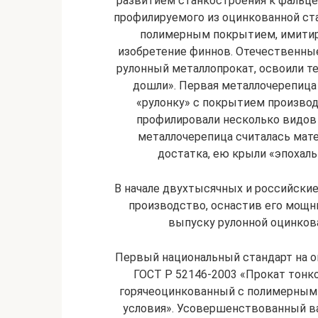
развитием станкостроения к фальце
профилируемого из оцинкованной ст
полимерным покрытием, имити
изобретение финнов. Отечественны
рулонный металлопрокат, освоили те
дошли». Первая металлочерепица п
«рулонку» с покрытием производи
профилировали несколько видов 
металлочерепица считалась мат
достатка, ею крыли «эпохаль
В начале двухтысячных и российски
производство, оснастив его мощны
выпуску рулонной оцинков
Первый национальный стандарт на о
ГОСТ Р 52146-2003 «Прокат тонк
горячеоцинкованный с полимерным
условия». Усовершенствованный ва