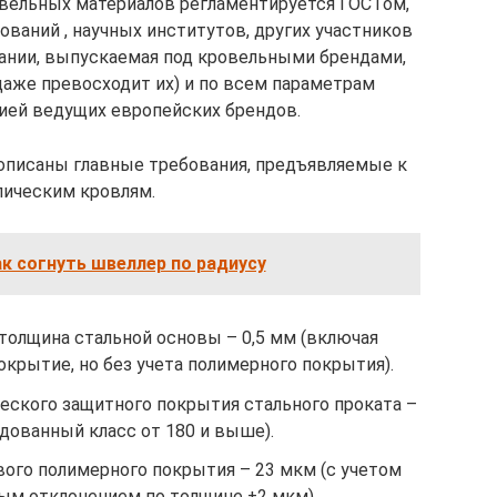
овельных материалов регламентируется ГОСТом,
ваний , научных институтов, других участников
пании, выпускаемая под кровельными брендами,
даже превосходит их) и по всем параметрам
ией ведущих европейских брендов.
рописаны главные требования, предъявляемые к
лическим кровлям.
к согнуть швеллер по радиусу
олщина стальной основы – 0,5 мм (включая
крытие, но без учета полимерного покрытия).
ского защитного покрытия стального проката –
дованный класс от 180 и выше).
ого полимерного покрытия – 23 мкм (с учетом
ным отклонением по толщине ±2 мкм).