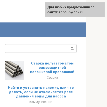
Для любых предложений по
English
сайту: sgpo56@cp9.ru
Поиск:
Сварка полуавтоматом
самозащитной
порошковой проволокой
Сварка
Найти и устранить поломку, или что
делать, если не отключается реле
давления воды для насоса
Коммуникации