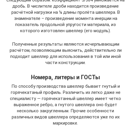
следующим образом: коэффициент 5/384 умножается на
дробь. В числителе дроби находится произведение
расчётной нагрузки на ¼ длины пролёта швеллера. В
знаменателе – произведение момента инерции на
показатель продольной упругости материала, из
которого изготовлен швеллер (его модуль).
Полученные результаты являются исчерпывающим
расчётом, позволяющим выяснить, действительно ли
подходит швеллер для использования в той или иной
части конструкции.
Номера, литеры и ГОСТы
По способу производства швеллер бывает гнутый и
горячекатаный профиль. Различить их легко даже не
специалисту — горячекатанный швеллер имеет четко
выраженное ребро, а гнутого швеллера оно будет
несколько закругленным. Прочие особенности
различных видов швеллера определяются уже по их
маркировке.