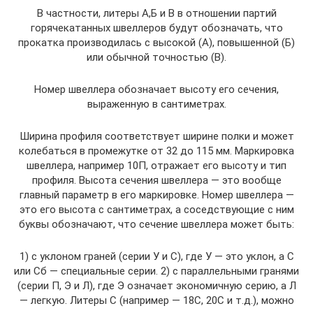
В частности, литеры А,Б и В в отношении партий
горячекатанных швеллеров будут обозначать, что
прокатка производилась с высокой (А), повышенной (Б)
или обычной точностью (В).
Номер швеллера обозначает высоту его сечения,
выраженную в сантиметрах.
Ширина профиля соответствует ширине полки и может
колебаться в промежутке от 32 до 115 мм. Маркировка
швеллера, например 10П, отражает его высоту и тип
профиля. Высота сечения швеллера — это вообще
главный параметр в его маркировке. Номер швеллера —
это его высота с сантиметрах, а соседствующие с ним
буквы обозначают, что сечение швеллера может быть:
1) с уклоном граней (серии У и С), где У — это уклон, а С
или Сб — специальные серии. 2) с параллельными гранями
(серии П, Э и Л), где Э означает экономичную серию, а Л
— легкую. Литеры С (например — 18С, 20С и т.д.), можно