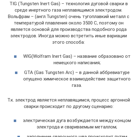
TIG (Tungsten Inert Gas) – технология дуговой сварки в
среде инертного газа неплавящимся электродом.
Вольфрам – (англ.Tungsten) очень тугоплавкий металл с
температурой плавления около 3500 С, поэтому он
является основой для производства подобного рода
электродов. Иногда можно встретить иные вариации
этого способа:
WIG(Wolfram Inert Gas) – название образовано от
немецкого написания;
GTA (Gas Tungsten Arc) – в данной аббревиатуре
опущено химическое взаимодействие защитного
газа.
Т.к. электрод является неплавящимся, процесс аргонной
сварки происходит по другому сценарию:
электрическая дуга возбуждается между концом
электрода и свариваемым металлом;
заполнение сварочного шва происходит путем