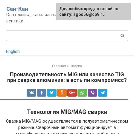
Перейти
Сан-Кан
Для любых предложений по
к
Сантехника, канализация, водопровод,
сайту: sgpo56@cp9.ru
контенту
септики
Поиск:
English
Главная
»
Сварка
Производительность MIG или качество TIG
при сварке алюминия: а есть ли компромисс?
Технология MIG/MAG сварки
Сварка MIG/MAG осуществляется в полуавтоматическом
режиме. Сварочный автомат функционирует в
атмосфере инертных или активных газообразных