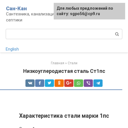
Перейти
Сан-Кан
Для любых предложений по
к
Сантехника, канализация, водопровод,
сайту: sgpo56@cp9.ru
контенту
септики
Поиск:
English
Главная
»
Стали
Низкоуглеродистая сталь Ст1пс
Характеристика стали марки 1пс