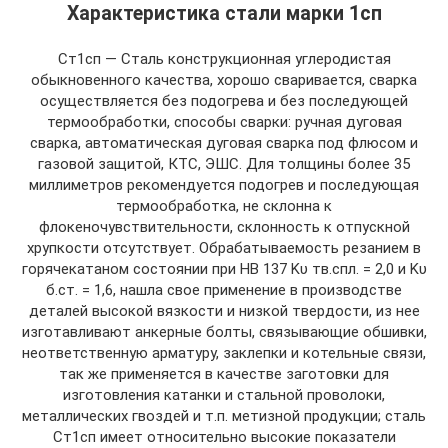
Характеристика стали марки 1сп
Ст1сп — Сталь конструкционная углеродистая
обыкновенного качества, хорошо сваривается, сварка
осуществляется без подогрева и без последующей
термообработки, способы сварки: ручная дуговая
сварка, автоматическая дуговая сварка под флюсом и
газовой защитой, КТС, ЭШС. Для толщины более 35
миллиметров рекомендуется подогрев и последующая
термообработка, не склонна к
флокеночувствительности, склонность к отпускной
хрупкости отсутствует. Обрабатываемость резанием в
горячекатаном состоянии при НВ 137 Kυ тв.спл. = 2,0 и Kυ
б.ст. = 1,6, нашла свое применение в производстве
деталей высокой вязкости и низкой твердости, из нее
изготавливают анкерные болты, связывающие обшивки,
неответственную арматуру, заклепки и котельные связи,
так же применяется в качестве заготовки для
изготовления катанки и стальной проволоки,
металлических гвоздей и т.п. метизной продукции; сталь
Ст1сп имеет относительно высокие показатели