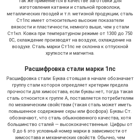
так же применяется в качестве заготовки для
изготовления катанки и стальной проволоки,
металлических гвоздей и т.п. метизной продукции; сталь
Ст1пс имеет относительно высокие показатели
вязкости и пластичности, немного выше, чем у стали
Ст1кп. Ковка при температурном режиме от 1300 до 750
0С, охлаждение производят на воздухе, охлаждение на
воздухе. Сталь марки Ст1пс не склонна к отпускной
хрупкости и магнитна.
Расшифровка стали марки 1пс
Расшифровка стали: Буква стоящая в начале обозначает
группу стали котороя опреедляет кретерии предела
прочности для химсостава, если буквы нет, тогда такая
сталь относится к группе А, поставляется потребителям
по механическим свойствам (такая сталь может иметь
повышенное содержание серы или фосфора). Буквы Ст.
обозначают, что сталь обыкновенного качества, хотя
большинство сталей — высококачественные. Цифры от
0 до 6 это условный номер марки в зависимости от
химсостава и механических свойств. Обычно, чем