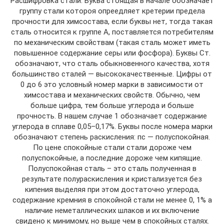
Расшифровка стали: Буква стоящая в начале обозначает
группу стали котороя опреедляет кретерии предела
прочности для химсостава, если буквы нет, тогда такая
сталь относится к группе А, поставляется потребителям
по механическим свойствам (такая сталь может иметь
повышенное содержание серы или фосфора). Буквы Ст.
обозначают, что сталь обыкновенного качества, хотя
большинство сталей — высококачественные. Цифры от
0 до 6 это условный номер марки в зависимости от
химсостава и механических свойств. Обычно, чем
больше цифра, тем больше углерода и больше
прочность. В нашем случае 1 обозначает содержание
углерода в сплаве 0,05–0,17%. Буквы после номера марки
обозначают степень раскиcления: пс — полуспокойная.
По цене спокойные стали стали дороже чем
полуспокойные, а последние дороже чем кипящие.
Полуспокойная сталь – это сталь полученная в
результате полураскисления и кристализуется без
кипения выделяя при этом достаточно углерода,
содержание кремния в спокойной стали не менее 0, 1% а
наличие неметаллических шлаков и их включение
свидено к минимому, но выше чем в спокойных сталях.