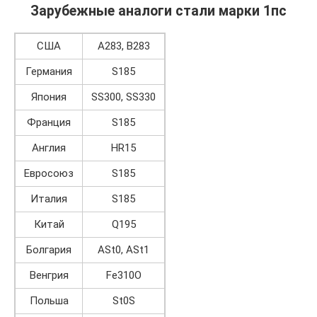
Зарубежные аналоги стали марки 1пс
США
A283, В283
Германия
S185
Япония
SS300, SS330
Франция
S185
Англия
HR15
Евросоюз
S185
Италия
S185
Китай
Q195
Болгария
ASt0, ASt1
Венгрия
Fe310O
Польша
St0S