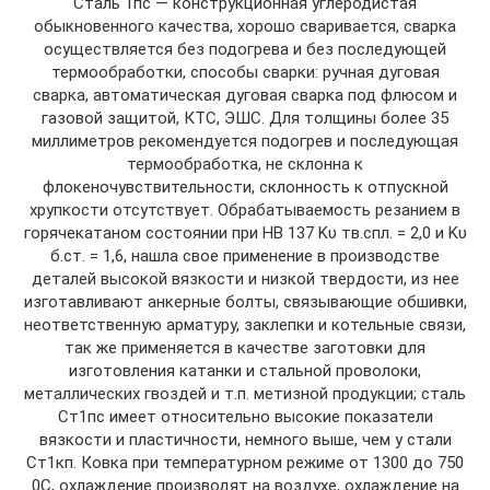
Сталь 1пс — конструкционная углеродистая
обыкновенного качества, хорошо сваривается, сварка
осуществляется без подогрева и без последующей
термообработки, способы сварки: ручная дуговая
сварка, автоматическая дуговая сварка под флюсом и
газовой защитой, КТС, ЭШС. Для толщины более 35
миллиметров рекомендуется подогрев и последующая
термообработка, не склонна к
флокеночувствительности, склонность к отпускной
хрупкости отсутствует. Обрабатываемость резанием в
горячекатаном состоянии при НВ 137 Kυ тв.спл. = 2,0 и Kυ
б.ст. = 1,6, нашла свое применение в производстве
деталей высокой вязкости и низкой твердости, из нее
изготавливают анкерные болты, связывающие обшивки,
неответственную арматуру, заклепки и котельные связи,
так же применяется в качестве заготовки для
изготовления катанки и стальной проволоки,
металлических гвоздей и т.п. метизной продукции; сталь
Ст1пс имеет относительно высокие показатели
вязкости и пластичности, немного выше, чем у стали
Ст1кп. Ковка при температурном режиме от 1300 до 750
0С, охлаждение производят на воздухе, охлаждение на