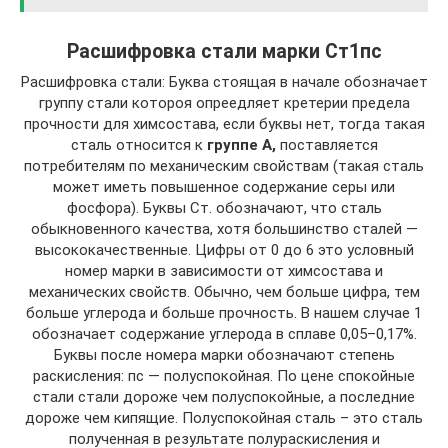
Расшифровка стали марки Ст1пс
Расшифровка стали: Буква стоящая в начале обозначает
группу стали котороя опреедляет кретерии предела
прочности для химсостава, если буквы нет, тогда такая
сталь относится к
группе А,
поставляется
потребителям по механическим свойствам (такая сталь
может иметь повышенное содержание серы или
фосфора). Буквы Ст. обозначают, что сталь
обыкновенного качества, хотя большинство сталей —
высококачественные. Цифры от 0 до 6 это условный
номер марки в зависимости от химсостава и
механических свойств. Обычно, чем больше цифра, тем
больше углерода и больше прочность. В нашем случае 1
обозначает содержание углерода в сплаве 0,05–0,17%.
Буквы после номера марки обозначают степень
раскиcления: пс — полуспокойная. По цене спокойные
стали стали дороже чем полуспокойные, а последние
дороже чем кипящие. Полуспокойная сталь – это сталь
полученная в результате полураскисления и