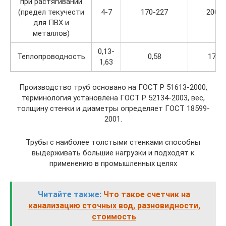
при растягивании
(предел текучести
4-7
170-227
200-2
для ПВХ и
металлов)
0,13-
Теплопроводность
0,58
17,5-
1,63
Производство труб основано на ГОСТ Р 51613-2000,
терминология установлена ГОСТ Р 52134-2003, вес,
толщину стенки и диаметры определяет ГОСТ 18599-
2001.
Трубы с наиболее толстыми стенками способны
выдерживать большие нагрузки и подходят к
применению в промышленных целях
Читайте также:
Что такое счетчик на
канализацию сточных вод, разновидности,
стоимость