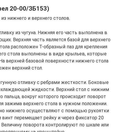
зел 20-00/ЗБ153)
 из нижнего и верхнего столов.
ливку из чугуна. Нижняя его часть выполнена в
щих. Верхняя часть является базой для верхнего
стола расположен Т-образный паз для крепления
го стола выполнены в виде крыльев, которые
а верхней базовой поверхности нижнего стола
ожен верхний стол.
угунную отливку с ребрами жесткости. Боковые
 охлаждающей жидкости. Верхний стол с нижним
 пальца, вокруг которого происходит поворот
для зажима верхнего стола в нужном положении.
ьно нижнего осуществляют с помощью рукоятки
ки винт перемещает рейку и через фиксатор 20
. Величину поворота контролируют по шкале или
акрепленному на кронштейне.