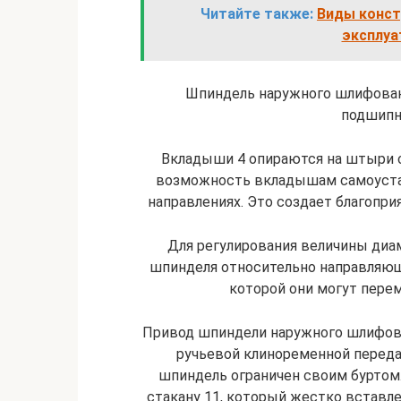
Читайте также:
Виды конст
эксплуа
Шпиндель наружного шлифован
подшипн
Вкладыши 4 опираются на штыри с
возможность вкладышам самоустан
направлениях. Это создает благопри
Для регулирования величины диа
шпинделя относительно направляю
которой они могут пере
Привод шпиндели наружного шлифова
ручьевой клиноременной переда
шпиндель ограничен своим буртом
стакану 11, который жестко вставле