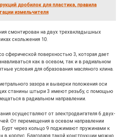
рукций дробилок для пластика, правила
тации измельчителя
ия смонтирован на двух трехвкладышных
иках скольжения 10.
о сферической поверхностью 3, которая дает
авливаться как в осевом, так и в радиальном
ятные условия для образования масляного клина.
метрального зазора и выверки положения оси
щих станины штыри 3 имеют резьбу, с помощью
мещаться в радиальном направлении.
ния осуществляют от электродвигателя 6 двух-
чей. От перемещения в осевом направлении
. Бурт через кольцо 9 поджимают пружинами к
н в корпус. Благодаря такой конструкции можно