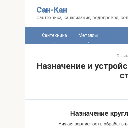
Перейти
Сан-Кан
к
контенту
Сантехника, канализация, водопровод, се
Сантехника
Металлы
Главн
Назначение и устрой
с
Назначение круг
Низкая зернистость обрабаты