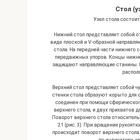
Стол (у
Узел стола состоит
Нижний стол представляет собой от
виде плоской и V-образной направляю
стола. На передней части нижнего 
передвижных упоров. Концы нижне
защищают направляющие станины. Н
распол
Верхний стол представляет собой ч
стенки стола образуют корыто для
соединен при помощи сферического
верхнего стола, и двух прихватов 
Поворот верхнего стола относител
21 (рис. 3). При вращении рукоят
происходит поворот верхнего стола
по индикатору, з