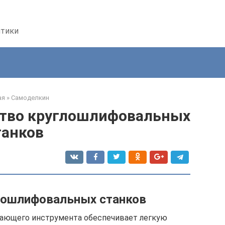
птики
ая
»
Самоделкин
ство круглошлифовальных
танков
лошлифовальных станков
вающего инструмента обеспечивает легкую