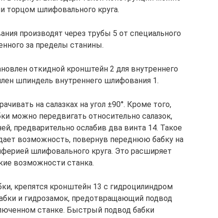
и торцом шлифовального круга.
ния производят через трубы 5 от специального
енного за пределы станины.
ановлен откидной кронштейн 2 для внутреннего
плен шпиндель внутреннего шлифования 1.
ивать на салазках на угол ±90°. Кроме того,
ки можно передвигать относительно салазок,
ей, предварительно ослабив два винта 14. Такое
дает возможность, повернув переднюю бабку на
иферией шлифовального круга. Это расширяет
кие возможности станка.
бки, крепятся кронштейн 13 с гидроцилиндром
абки и гидрозамок, предотвращающий подвод
люченном станке. Быстрый подвод бабки