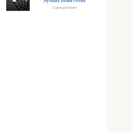
лучших ножеточек
Самоделкин