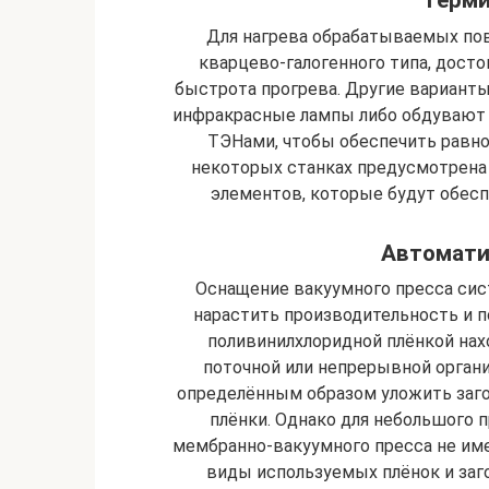
Терми
Для нагрева обрабатываемых по
кварцево-галогенного типа, дост
быстрота прогрева. Другие вариант
инфракрасные лампы либо обдувают 
ТЭНами, чтобы обеспечить равн
некоторых станках предусмотрена
элементов, которые будут обесп
Автомати
Оснащение вакуумного пресса си
нарастить производительность и 
поливинилхлоридной плёнкой нах
поточной или непрерывной органи
определённым образом уложить загот
плёнки. Однако для небольшого 
мембранно-вакуумного пресса не име
виды используемых плёнок и заг