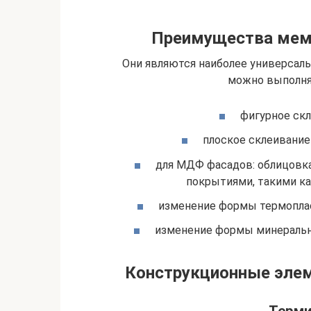
Преимущества мем
Они являются наиболее универсал
можно выполня
фигурное ск
плоское склеивание
для МДФ фасадов: облицовка
покрытиями, такими как
изменение формы термопласт
изменение формы минеральных
Конструкционные эле