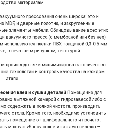
водстве материалам.
акуумного прессования очень широка: это и
 MDF, и дверные полотна, и закругленные
ные элементы мебели. Облицовывание всех этих
 вакуумного пресса (с мембраной или без нее).
ом используются пленки ПВХ толщиной 0,3-0,5 мм
ые, с печатным рисунком, текстурой.
при производстве и минимизировать количество
ние технологии и контроль качества на каждом
этапе.
есения клея и сушки деталей
Помещение для
овано вытяжной камерой с гидрозавесой либо с
мо содержать в полной чистоте, производить
чего стола. Кроме того, необходимо установить
ать помещение от шлифовального и прочего .
ить мокрую уборку полов и каждую неделю –