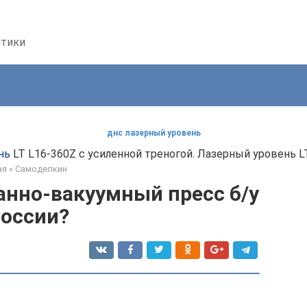
птики
днс лазерный уровень
нь
LT L16-360Z с усиленной треногой. Лазерный уровень LT
ая
»
Самоделкин
анно-вакуумный пресс б/у
России?