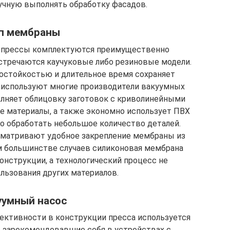
учную выполнять обработку фасадов.
п мембраны
 прессы комплектуются преимущественно
встречаются каучуковые либо резиновые модели.
остойкостью и длительное время сохраняет
о используют многие производители вакуумных
олняет облицовку заготовок с криволинейными
е материалы, а также экономно использует ПВХ
мо обработать небольшое количество деталей.
матривают удобное закрепление мембраны из
м большинстве случаев силиконовая мембрана
нструкции, а технологический процесс не
льзования других материалов.
уумный насос
ективности в конструкции пресса используется
о зарекомендовавшие себя в устройствах с