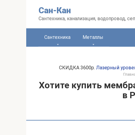
Перейти
Сан-Кан
к
контенту
Сантехника, канализация, водопровод, се
Сантехника
Металлы
СКИДКА 3600р.
Лазерный урове
Главн
Хотите купить мембр
в 