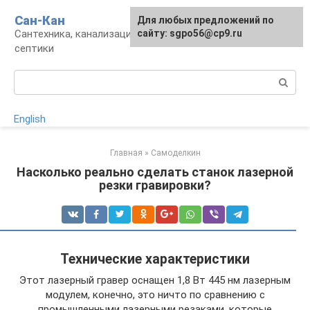
Перейти
Сан-Кан
Для любых предложений по
к
Сантехника, канализация, водопровод,
сайту: sgpo56@cp9.ru
контенту
септики
Поиск:
English
Главная
»
Самоделкин
Насколько реально сделать станок лазерной
резки гравировки?
Технические характеристики
Этот лазерный гравер оснащен 1,8 Вт 445 нм лазерным
модулем, конечно, это ничто по сравнению с
промышленными лазерными резаками, которые