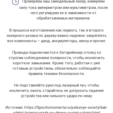
Проверяем наш самодельный лазер, измеряем
силу тока амперметром или мультиметром, после
чего регулируем ее в зависимости от
обрабатываемых материалов.
В процессе изготовления как первого, так и второго
лазерного резака по дереву важно надежно закреплять
все компоненты – диод, аккумуляторы, линзу и прочее.
Провода подключаются к батарейному отсеку со
строгим соблюдением полярности, чтобы исключить
короткое замыкание. Кроме того, работая с уже
готовым устройством, обязательно соблюдайте
правила техники безопасности.
Не подставляйте руки под лазерный луч, чтобы
исключить ожоги, старайтесь не допускать падения
устройства или сильного удара по нему.
Источник: https://SpecInstrumenta.ru/poleznye-sovety/kak-
sdelat-lazernyj-rezak-po-derevu-svoimi-rukami.html