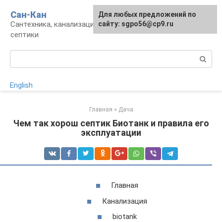
Перейти
Сан-Кан
Для любых предложений по
к
Сантехника, канализация, водопровод,
сайту: sgpo56@cp9.ru
контенту
септики
Поиск:
English
Главная
»
Дача
Чем так хорош септик Биотанк и правила его
эксплуатации
Главная
Канализация
biotank