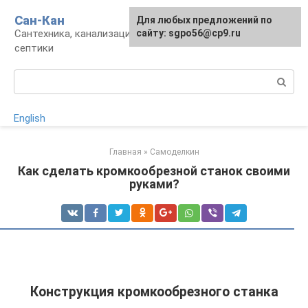
Перейти
Сан-Кан
Для любых предложений по
к
Сантехника, канализация, водопровод,
сайту: sgpo56@cp9.ru
контенту
септики
Поиск:
English
Главная
»
Самоделкин
Как сделать кромкообрезной станок своими
руками?
Конструкция кромкообрезного станка