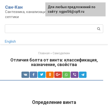
Перейти
Сан-Кан
Для любых предложений по
к
Сантехника, канализация, водопровод,
сайту: sgpo56@cp9.ru
контенту
септики
Поиск:
English
Главная
»
Самоделкин
Отличия болта от винта: классификация,
назначение, свойства
Определение винта