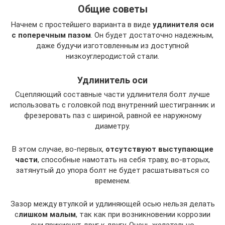
Общие советы
Начнем с простейшего варианта в виде
удлинителя оси
с поперечным пазом
. Он будет достаточно надежным,
даже будучи изготовленным из доступной
низкоуглеродистой стали.
Удлинитель оси
Сцепляющий составные части удлинителя болт лучше
использовать с головкой под внутренний шестигранник и
фрезеровать паз с шириной, равной ее наружному
диаметру.
В этом случае, во-первых,
отсутствуют выступающие
части
, способные намотать на себя траву, во-вторых,
затянутый до упора болт не будет расшатываться со
временем.
Зазор между втулкой и удлиняющей осью нельзя делать
с
лишком малым
, так как при возникновении коррозии
они прикиснут друг к другу. Очень желательно