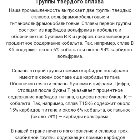
Группы твердого сллава
Наша промышленность выпускает две группы твердых
сплавов: вольфрамокобальтовые и
титановольфрамокобальтовые. Сплавы первой группы
состоят из карбидов вольфрама и кобальта и
обозначаются буквами В К и цифрой, показывающей
процентное содержание кобальта. Так, например, сплав В
Кб содержит около 6% кобальта и около 94% карбидов
вольфрама.
Сплавы второй группы помимо карбидов вольфрама
имеют в своем составе еще карбиды титана.
Обозначаются эти сплавы буквами и цифрами. Цифра,
стоящая после буквы Т, указывает процентное
содержание карбидов титана, а цифра после буквы К —
кобальта. Так, например, сплав Т15К6 содержит около
15% карбидов титана и около 6% кобальта, остальное
(около 79%) — карбиды вольфрама.
В нашей стране начато изготовление и сплавов трех-
карбидной группы, содержащих помимо карбидов