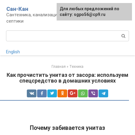
Перейти
Сан-Кан
Для любых предложений по
к
Сантехника, канализация, водопровод,
сайту: sgpo56@cp9.ru
контенту
септики
Поиск:
English
Главная
»
Техника
Как прочистить унитаз от засора: используем
спецсредство в домашних условиях
Почему забивается унитаз