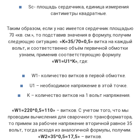
Sc- площадь сердечника, единица измерения
сантиметры квадратные.
Таким образом, если у нас имеется сердечник площадью
70 «кв. см.», то подставив значения в формулу, получим
следующую ситуацию.
«K=35/70=0,5»
витка на каждый
вольт, и соответственно объём первичной обмотки
узнаем, применив соответствующую формулу.
«W1=U1*K»
, где:
W1- количество витков в первой обмотке.
U1 – необходимое напряжение в этой точке.
K – количество витков на 1 вольт напряжения.
«W1=220*0,5=110»
– витков. С учетом того, что мы
проводим вычисления для сварочного трансформатора,
то примем за рабочее напряжение вторичной равное 35
вольт, тогда исходя из аналогичной формулы, получим.
«W2=35*0,5=17,5»
– витков.