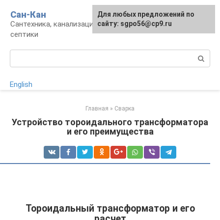
Перейти
Сан-Кан
Для любых предложений по
к
Сантехника, канализация, водопровод,
сайту: sgpo56@cp9.ru
контенту
септики
Поиск:
English
Главная
»
Сварка
Устройство тороидального трансформатора
и его преимущества
Тороидальный трансформатор и его
расчет