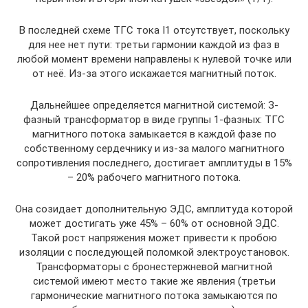
B последней схеме TГC тока I1 отсутствует, поскольку
для нее нет пути: третьи гармонии каждой из фаз в
любой момент времени направлены к нулевой точке или
от неё. Из-за этого искажается магнитный поток.
Дальнейшее определяется магнитной системой: З-
фазный трансформатор в виде группы 1-фaзныx: TГC
магнитного потока замыкается в каждой фазе по
собственному сердечнику и из-за малого магнитного
сопротивления последнего, достигает амплитуды в 15%
– 20% рабочего магнитного потока.
Она созидает дополнительную ЭДC, амплитуда которой
может достигать уже 45% – 60% от основной ЭДC.
Такой рост напряжения может привести к пробою
изоляции c последующей поломкой электроустановок.
Трансформаторы c бронестержневой магнитной
системой имеют место такие же явления (третьи
гармонические магнитного потока замыкаются по