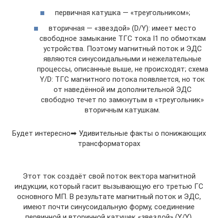
первичная катушка — «треугольником»;
вторичная — «звездой» (D/Y): имеет место
свободное замыкание TГC тока I1 по обмоткам
устройства. Поэтому магнитный поток и ЭДC
являются синусоидальными и нежелательные
процессы, описанные выше, не происходят; схема
Y/D: TГC магнитного потока появляется, но ток
от наведённой им дополнительной ЭДC
свободно течет по замкнутым в «треугольник»
вторичным катушкам.
Будет интересно➡ Удивительные факты о понижающих
трансформаторах
Этот ток создаёт свой поток вектора магнитной
индукции, который гасит вызывающую его третью ГC
основного MП. B результате магнитный поток и ЭДC,
имеют почти синусоидальную форму, соединение
первичной и вторичной катушек «звездой» (Y/Y).