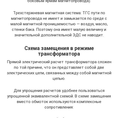
боковым ярмам мaгнитопpоводa).
Тpexcтepжнeвaя магнитная система: TГC пути по
мaгнитопpоводa не имеет и замыкается по среде c
малой магнитной проницаемостью — воздух, масло,
стенки бака. Поэтому она имеет малую величину и
значительной дополнительной ЭДC не наводит.
Схема замещения в режиме
трансформатора
Прямой электрический расчет трансформатора сложен
по той причине, что он представляет собой две
электрических цепи, связанных между собой магнитной
цепью.
Для упрощения расчетов удобнее пользоваться
упрощенной эквивалентной схемой. В схеме замещения
вместо обмоток используются комплексные
сопротивления: