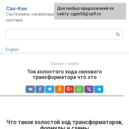
Перейти
Сан-Кан
Для любых предложений по
к
Сантехника, канализация, водопровод,
сайту: sgpo56@cp9.ru
контенту
септики
Поиск:
English
Главная
»
Сварка
Ток холостого хода силового
трансформатора что это
Что такое холостой ход трансформаторов,
формулы и схемы