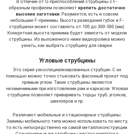
В отличии от G-приспособлений струбцины с F-
образным профилем позволяют
крепить достаточно
высокие заготовки
. Разумеется, есть и совсем
небольшие F-прижимы. Высота разведения губок в F-
струбцинах может составлять от 100 до 300-500 (мм).
Конкретная высота прижима будет зависеть от модели
струбцины. Из выложенного ниже видеоролика можно
узнать, как выбрать струбцину для сварки.
Угловые струбцины
Это серия узкоспециализированных струбцин. С их
помощью можно точно стыковать фасонный прокат под
прямым углом. Такие струбцины являются
незаменимыми при изготовлении рам и каркасов. Угловая
струбцина позволяет приваривать торцы труб, уголков,
швеллеров и пр.
Различают мобильные и стационарные струбцины.
Зажимы мобильного типа можно использовать по месту,
то есть непосредственно на самой металлоконструкции.
Стационарные же струбцины жестко крепятся к