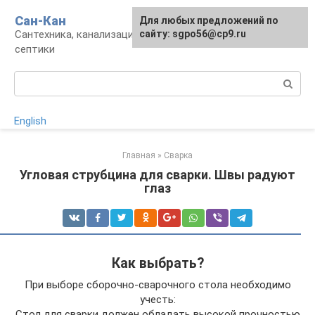
Перейти
Сан-Кан
Для любых предложений по
к
Сантехника, канализация, водопровод,
сайту: sgpo56@cp9.ru
контенту
септики
Поиск:
English
Главная
»
Сварка
Угловая струбцина для сварки. Швы радуют
глаз
Как выбрать?
При выборе сборочно-сварочного стола необходимо
учесть:
Стол для сварки должен обладать высокой прочностью