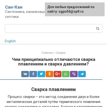
Перейти
Сан-Кан
Для любых предложений по
к
Сантехника, канализация, водопровод,
сайту: sgpo56@cp9.ru
контенту
септики
Поиск:
English
Главная
»
Сварка
Чем принципиально отличаются сварка
плавлением и сварка давлением?
Сварка плавлением
Процесс сварки – это метод соединения двух и более
металлических деталей путём термического плавления
кромок соединяемых заготовок. Будучи в расплавленном