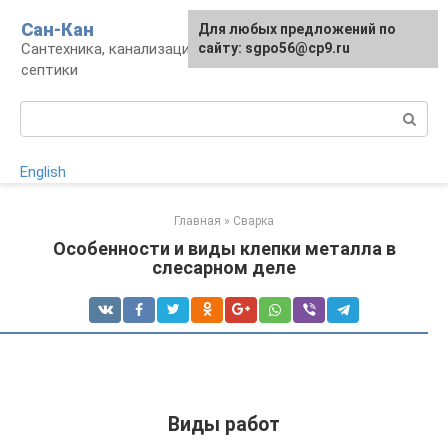
Перейти
Сан-Кан
Для любых предложений по
к
Сантехника, канализация, водопровод,
сайту: sgpo56@cp9.ru
контенту
септики
Поиск:
English
Главная
»
Сварка
Особенности и виды клепки металла в
слесарном деле
Виды работ