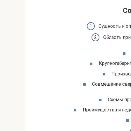
С
Сущность и о
Область пр
Крупногабари
Произво
Совмещение сва
Схемы пр
Преимущества и нед