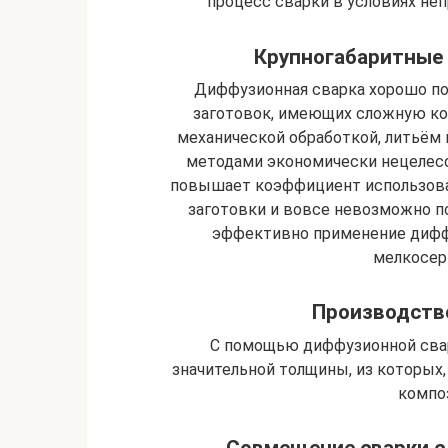
процесс сварки в условиях не
Крупногабаритные 
Диффузионная сварка хорошо по
заготовок, имеющих сложную к
механической обработкой, литьём 
методами экономически нецелес
повышает коэффициент использовани
заготовки и вовсе невозможно п
эффективно применение дифф
мелкосер
Производств
С помощью диффузионной свар
значительной толщины, из которых
компо
Совмещение сварки с