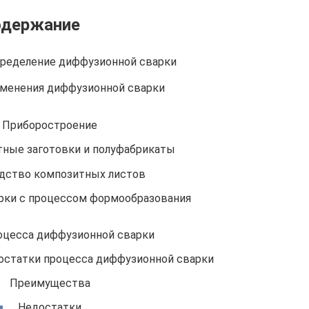
одержание
пределение диффузионной сварки
именения диффузионной сварки
Приборостроение
тные заготовки и полуфабрикаты
дство композитных листов
рки с процессом формообразования
оцесса диффузионной сварки
остатки процесса диффузионной сварки
Преимущества
Недостатки