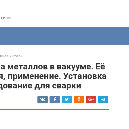
птики
авная
»
Стали
 металлов в вакууме. Её
я, применение. Установка
дование для сварки