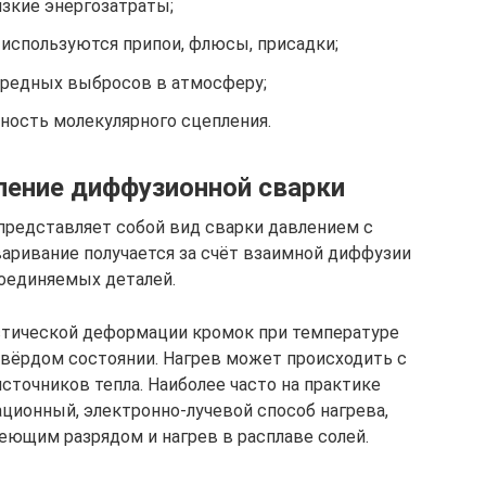
изкие энергозатраты;
 используются припои, флюсы, присадки;
вредных выбросов в атмосферу;
ность молекулярного сцепления.
ление диффузионной сварки
представляет собой вид сварки давлением с
варивание получается за счёт взаимной диффузии
оединяемых деталей.
астической деформации кромок при температуре
 твёрдом состоянии. Нагрев может происходить с
точников тепла. Наиболее часто на практике
ционный, электронно-лучевой способ нагрева,
еющим разрядом и нагрев в расплаве солей.