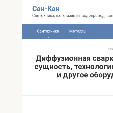
Перейти
Сан-Кан
к
контенту
Сантехника, канализация, водопровод, се
Сантехника
Металлы
Гл
Диффузионная сварка
сущность, технологи
и другое обору