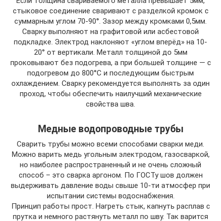
Если толщина свариваемого металла превышает 5мм,
стыковое соединение сваривают с разделкой кромок с
суммарным углом 70-90°. Зазор между кромками 0,5мм.
Сварку выполняют на графитовой или асбестовой
подкладке. Электрод наклоняют «углом вперёд» на 10-
20° от вертикали. Металл толщиной до 5мм
проковывают без подогрева, а при большей толщине — с
подогревом до 800°С и последующим быстрым
охлаждением. Сварку рекомендуется выполнять за один
проход, чтобы обеспечить наилучший механические
свойства шва.
Медные водопроводные трубы
Сварить трубы можно всеми способами сварки меди.
Можно варить медь угольным электродом, газосваркой,
но наиболее распространенный и не очень сложный
способ – это сварка аргоном. По ГОСТу шов должен
выдерживать давление воды свыше 10-ти атмосфер при
испытании системы водоснабжения.
Принцип работы прост. Нагреть стык, капнуть расплав с
прутка и немного растянуть металл по шву. Так варится