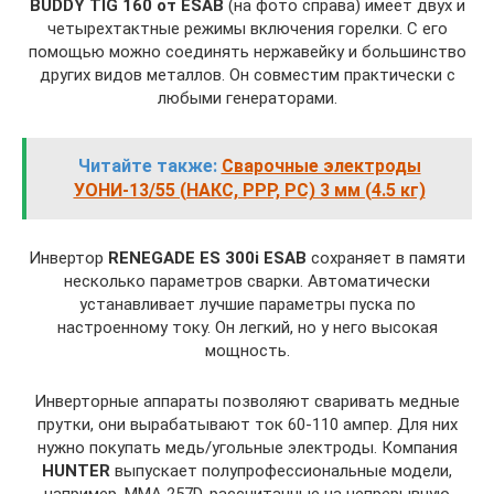
BUDDY TIG 160 от ESAB
(на фото справа) имеет двух и
четырехтактные режимы включения горелки. С его
помощью можно соединять нержавейку и большинство
других видов металлов. Он совместим практически с
любыми генераторами.
Читайте также:
Сварочные электроды
УОНИ-13/55 (НАКС, РРР, РС) 3 мм (4.5 кг)
Инвертор
RENEGADE ES 300i ESAB
сохраняет в памяти
несколько параметров сварки. Автоматически
устанавливает лучшие параметры пуска по
настроенному току. Он легкий, но у него высокая
мощность.
Инверторные аппараты позволяют сваривать медные
прутки, они вырабатывают ток 60-110 ампер. Для них
нужно покупать медь/угольные электроды. Компания
HUNTER
выпускает полупрофессиональные модели,
например, ММА 257D, рассчитанные на непрерывную