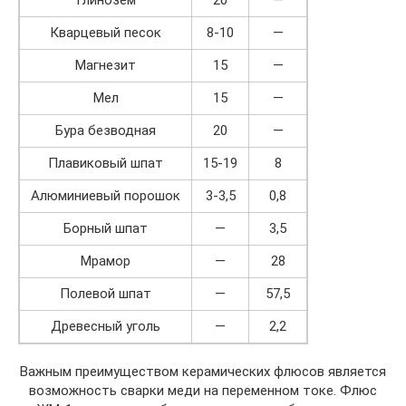
Кварцевый песок
8-10
—
Магнезит
15
—
Мел
15
—
Бура безводная
20
—
Плавиковый шпат
15-19
8
Алюминиевый порошок
3-3,5
0,8
Борный шпат
—
3,5
Мрамор
—
28
Полевой шпат
—
57,5
Древесный уголь
—
2,2
Важным преимуществом керамических флюсов является
возможность сварки меди на переменном токе. Флюс