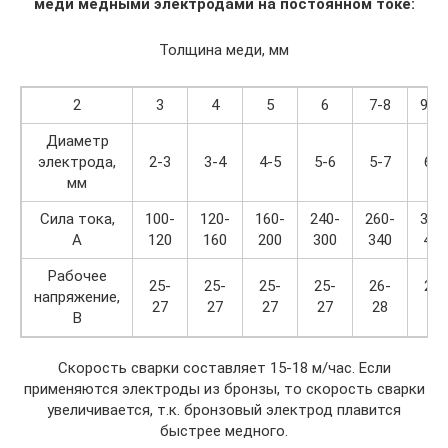
меди медными электродами на постоянном токе:
Толщина меди, мм
2
3
4
5
6
7-8
9-1
Диаметр
электрода,
2-3
3-4
4-5
5-6
5-7
6-7
мм
Сила тока,
100-
120-
160-
240-
260-
380
А
120
160
200
300
340
400
Рабочее
25-
25-
25-
25-
26-
26-
напряжение,
27
27
27
27
28
28
В
Скорость сварки составляет 15-18 м/час. Если
применяются электроды из бронзы, то скорость сварки
увеличивается, т.к. бронзовый электрод плавится
быстрее медного.