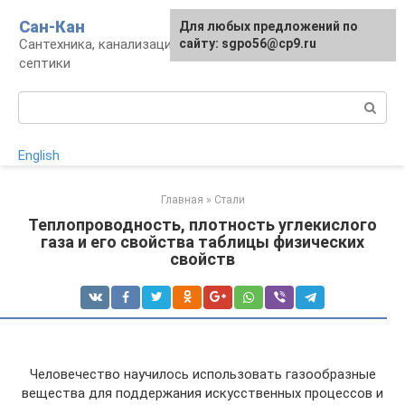
Перейти
Сан-Кан
Для любых предложений по
к
Сантехника, канализация, водопровод,
сайту: sgpo56@cp9.ru
контенту
септики
Поиск:
English
Главная
»
Стали
Теплопроводность, плотность углекислого
газа и его свойства таблицы физических
свойств
Человечество научилось использовать газообразные
вещества для поддержания искусственных процессов и