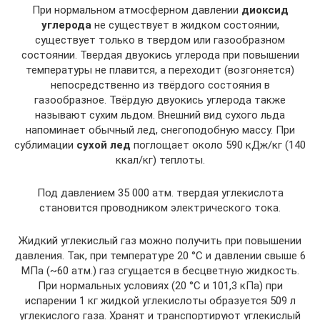
При нормальном атмосферном давлении
диоксид
углерода
не существует в жидком состоянии,
существует только в твердом или газообразном
состоянии. Твердая двуокись углерода при повышении
температуры не плавится, а переходит (возгоняется)
непосредственно из твёрдого состояния в
газообразное. Твёрдую двуокись углерода также
называют сухим льдом. Внешний вид сухого льда
напоминает обычный лед, снегоподобную массу. При
сублимации
сухой лед
поглощает около 590 кДж/кг (140
ккал/кг) теплоты.
Под давлением 35 000 атм. твердая углекислота
становится проводником электрического тока.
Жидкий углекислый газ можно получить при повышении
давления. Так, при температуре 20 °С и давлении свыше 6
МПа (~60 атм.) газ сгущается в бесцветную жидкость.
При нормальных условиях (20 °С и 101,3 кПа) при
испарении 1 кг жидкой углекислоты образуется 509 л
углекислого газа. Хранят и транспортируют углекислый