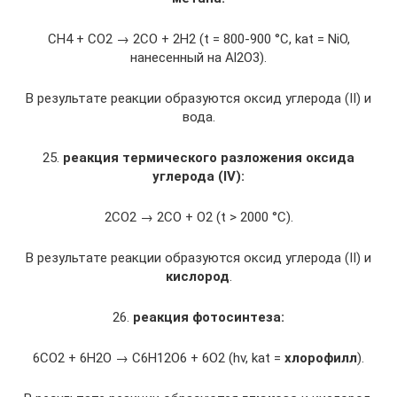
CH4 + CO2 → 2CO + 2H2 (t = 800-900 °C, kat = NiO,
нанесенный на Al2O3).
В результате реакции образуются оксид углерода (II) и
вода.
25.
реакция термического разложения оксида
углерода (
IV
):
2CO2 → 2CO + O2 (t > 2000 °C).
В результате реакции образуются оксид углерода (II) и
кислород
.
26.
реакция фотосинтеза:
6CO2 + 6H2O → C6H12O6 + 6O2 (hv, kat =
хлорофилл
).