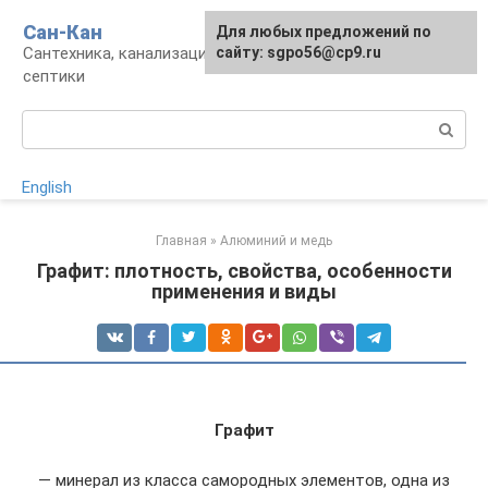
Перейти
Сан-Кан
Для любых предложений по
к
Сантехника, канализация, водопровод,
сайту: sgpo56@cp9.ru
контенту
септики
Поиск:
English
Главная
»
Алюминий и медь
Графит: плотность, свойства, особенности
применения и виды
Графит
— минерал из класса самородных элементов, одна из