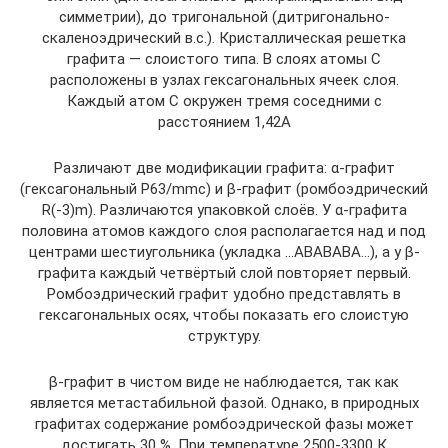
симметрии), до тригональной (дитригонально-
скаленоэдрический в.с.). Кристаллическая решетка
графита — слоистого типа. В слоях атомы С
расположены в узлах гексагональных ячеек слоя.
Каждый атом С окружен тремя соседними с
расстоянием 1,42Α
Различают две модификации графита: α-графит
(гексагональный P63/mmc) и β-графит (ромбоэдрический
R(-3)m). Различаются упаковкой слоёв. У α-графита
половина атомов каждого слоя располагается над и под
центрами шестиугольника (укладка …АВАВАВА…), а у β-
графита каждый четвёртый слой повторяет первый.
Ромбоэдрический графит удобно представлять в
гексагональных осях, чтобы показать его слоистую
структуру.
β-графит в чистом виде не наблюдается, так как
является метастабильной фазой. Однако, в природных
графитах содержание ромбоэдрической фазы может
достигать 30 %. При температуре 2500-3300 К