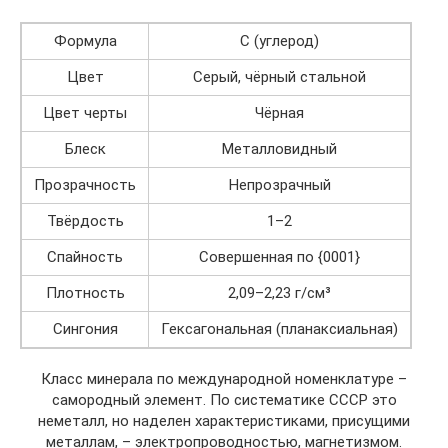
Формула
C (углерод)
Цвет
Серый, чёрный стальной
Цвет черты
Чёрная
Блеск
Металловидный
Прозрачность
Непрозрачный
Твёрдость
1–2
Спайность
Совершенная по {0001}
Плотность
2,09–2,23 г/см³
Сингония
Гексагональная (планаксиальная)
Класс минерала по международной номенклатуре –
самородный элемент. По систематике СССР это
неметалл, но наделен характеристиками, присущими
металлам, – электропроводностью, магнетизмом.