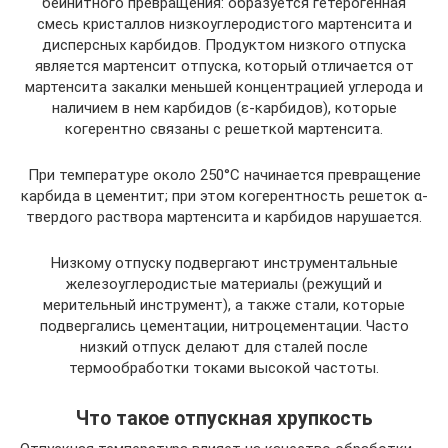
бейнитного превращения: образуется гетерогенная
смесь кристаллов низкоуглеродистого мартенсита и
дисперсных карбидов. Продуктом низкого отпуска
является мартенсит отпуска, который отличается от
мартенсита закалки меньшей концентрацией углерода и
наличием в нем карбидов (ε-карбидов), которые
когерентно связаны с решеткой мартенсита.
При температуре около 250°С начинается превращение
карбида в цементит; при этом когерентность решеток α-
твердого раствора мартенсита и карбидов нарушается.
Низкому отпуску подвергают инструментальные
железоуглеродистые материалы (режущий и
мерительный инструмент), а также стали, которые
подвергались цементации, нитроцементации. Часто
низкий отпуск делают для сталей после
термообработки токами высокой частоты.
Что такое отпускная хрупкость