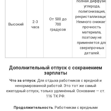
полная диффузия
углерода,
полигонизация,
рекристаллизация.
От 500 до
2-3
Немного снижает
Высокий
700
часа
прочность
градусов
материала,
поэтому не
применяется для
сверхпрочных
деталей.
Дополнительный отпуск с сохранением
зарплаты
Что за отпуск
. Для отдыха работников с вредной и
ненормированной работой. Это тот же самый
ежегодный отпуск, только удлинённый. Основание — ст.
116 ТК РФ.
Продолжительность
. Работникам с вредными