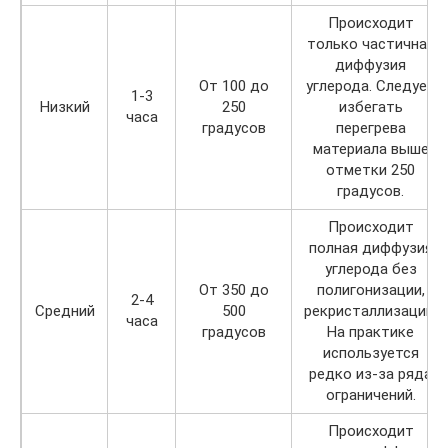
Происходит
только частичная
диффузия
От 100 до
углерода. Следует
1-3
Низкий
250
избегать
часа
градусов
перегрева
материала выше
отметки 250
градусов.
Происходит
полная диффузия
углерода без
От 350 до
полигонизации,
2-4
Средний
500
рекристаллизации.
часа
градусов
На практике
используется
редко из-за ряда
ограничений.
Происходит